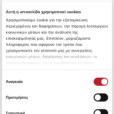
Μπορεί να σου αρέσει επίσης
Αυτή η ιστοσελίδα χρησιμοποιεί cookies
Χρησιμοποιούμε cookie για την εξατομίκευση
περιεχομένου και διαφημίσεων, την παροχή λειτουργιών
SALE
SALE
κοινωνικών μέσων και την ανάλυση της
επισκεψιμότητάς μας. Επιπλέον, μοιραζόμαστε
πληροφορίες που αφορούν τον τρόπο που
χρησιμοποιείτε τον ιστότοπό μας με συνεργάτες
κοινωνικών μέσων, διαφήμισης και αναλύσεων, οι
οποίοι ενδεχομένως να τις συνδυάσουν με άλλες
πληροφορίες που τους έχετε παραχωρήσει ή τις οποίες
έχουν συλλέξει σε σχέση με την από μέρους σας χρήση
Επιλογή
των υπηρεσιών τους.
Αναγκαία
συγκατάθεσης
Pretty Baby - Panda
Pretty Baby - Sweet
Προτιμήσεις
Βρεφικό Μακρυμάνικο
Κοντομάνικο Μονόχρωμο
Φορμάκι
Βρεφικό Φορμάκι
14,85 €
11,40 €
Εξώρουχο
Στατιστικά