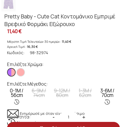
Pretty Baby - Cute Cat Κοντομάνικο Εμπριμέ
Βρεφικό Φορμάκι Εξώρουχο
11,40 €
Μέγιστη Τιμή Τελευταίων 30 ημερών :
11,40 €
Αρχική Τιμή :
16,30 €
Κωδικός:
98-32974
Επιλέξτε Χρώμα:
Επιλέξτε Μέγεθος:
0-1Μ /
6-9M /
9-12M /
1-3M /
3-6M /
56cm
74cm
80cm
62cm
70cm
Ενημέρωσέ με όταν είναι διαθέσιμο
Ποσότητα:
-
+
Λίγα κομμάτια