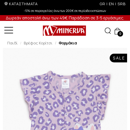
ΚΑΤΑΣΤΗΜΑΤΑ
GR
|
EN
|
SRB
-5% σε παραγγελίες άνω των 200€ σε περίοδο εκπτώσεων
Δωρεάν αποστολή άνω των 49€. Παράδοση σε 3-5 εργάσιμες.
0
Παιδί
Βρέφος Κορίτσι
Φορμάκια
SALE