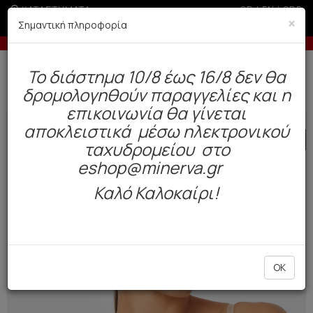
ΚΑΤΑΣΤΗΜΑΤΑ
GR
|
EN
|
SRB
×
Σημαντική πληροφορία
-5% σε παραγγελίες άνω των 200€ σε περίοδο εκπτώσεων
Δωρεάν αποστολή άνω των 49€. Παράδοση σε 3-5 εργάσιμες.
To διάστημα 10/8 έως 16/8 δεν θα
0
δρομολογηθούν παραγγελίες και η
Γυναίκα
Εσώρουχα Everyday
Σουτιέν / Τοπ
επικοινωνία θα γίνεται
αποκλειστικά μέσω ηλεκτρονικού
SALE
ταχυδρομείου στο
eshop@minerva.gr
Καλό Καλοκαίρι!
OK