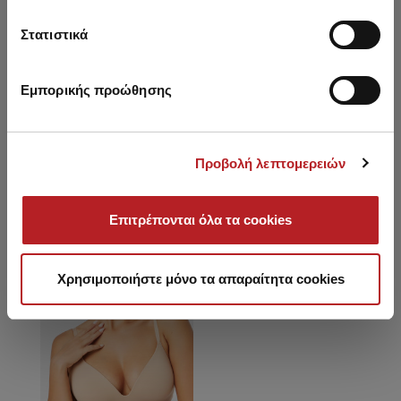
Τριγωνικό Γυναικείο
Push Up Γυναικείο Σουτιέν
Basi
Σουτιέν με ενίσχυση
με μπανέλα
απ
Στατιστικά
26,65 €
22,65 €
-15%
29,25 €
24,85 €
-15%
3
Εμπορικής προώθησης
Προβολή λεπτομερειών
Είδατε πρόσφατα
Επιτρέπονται όλα τα cookies
SALE
Χρησιμοποιήστε μόνο τα απαραίτητα cookies