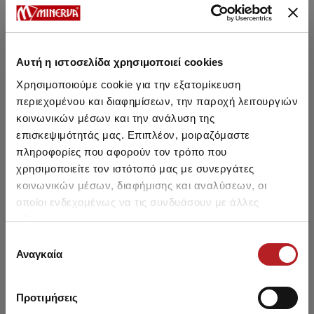
ΣΥΜΒΟΥΛΕΣ ΦΡΟΝΤΙΔΑΣ
Αυτή η ιστοσελίδα χρησιμοποιεί cookies
Μπορεί να σου αρέσει επίσης
Χρησιμοποιούμε cookie για την εξατομίκευση
περιεχομένου και διαφημίσεων, την παροχή λειτουργιών
κοινωνικών μέσων και την ανάλυση της
NEW
SALE
επισκεψιμότητάς μας. Επιπλέον, μοιραζόμαστε
πληροφορίες που αφορούν τον τρόπο που
χρησιμοποιείτε τον ιστότοπό μας με συνεργάτες
κοινωνικών μέσων, διαφήμισης και αναλύσεων, οι
οποίοι ενδεχομένως να τις συνδυάσουν με άλλες
πληροφορίες που τους έχετε παραχωρήσει ή τις οποίες
έχουν συλλέξει σε σχέση με την από μέρους σας χρήση
Επιλογή
των υπηρεσιών τους.
Αναγκαία
συγκατάθεσης
Προτιμήσεις