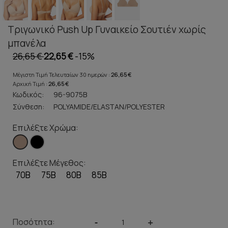
Τριγωνικό Push Up Γυναικείο Σουτιέν χωρίς
μπανέλα
26,65 €
22,65 €
-15%
Μέγιστη Τιμή Τελευταίων 30 ημερών :
26,65 €
Αρχική Τιμή :
26,65 €
Κωδικός:
96-9075B
Σύνθεση:
POLYAMIDE/ELASTAN/POLYESTER
Επιλέξτε Χρώμα:
Επιλέξτε Μέγεθος:
70B
75B
80B
85B
Ποσότητα:
-
+