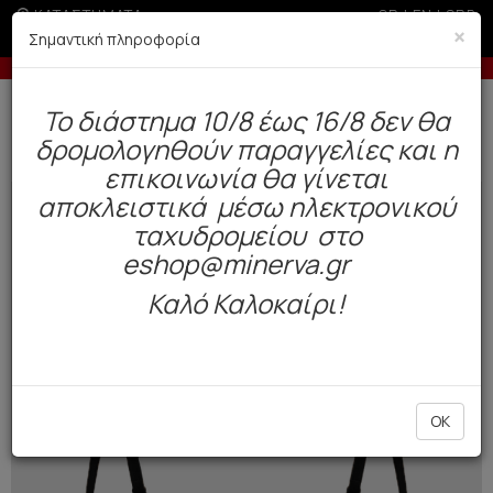
ΚΑΤΑΣΤΗΜΑΤΑ
GR
|
EN
|
SRB
×
Σημαντική πληροφορία
-10% σε παραγγελίες άνω των 200€
Δωρεάν αποστολή άνω των 49€. Παράδοση σε 3-5 εργάσιμες.
To διάστημα 10/8 έως 16/8 δεν θα
0
δρομολογηθούν παραγγελίες και η
Γυναίκα
Εσώρουχα Everyday
Σουτιέν / Τοπ
επικοινωνία θα γίνεται
αποκλειστικά μέσω ηλεκτρονικού
NEW
ταχυδρομείου στο
eshop@minerva.gr
Καλό Καλοκαίρι!
OK