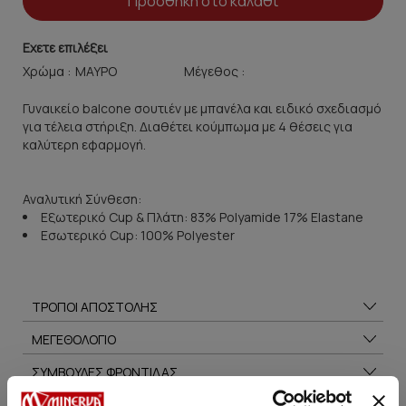
Προσθήκη στο καλάθι
Εχετε επιλέξει
Χρώμα :
Μέγεθος :
Γυναικείο balcone σουτιέν με μπανέλα και ειδικό σχεδιασμό
για τέλεια στήριξη. Διαθέτει κούμπωμα με 4 θέσεις για
καλύτερη εφαρμογή.
Αναλυτική Σύνθεση:
Εξωτερικό Cup & Πλάτη: 83% Polyamide 17% Elastane
Εσωτερικό Cup: 100% Polyester
ΤΡΟΠΟΙ ΑΠΟΣΤΟΛΗΣ
ΜΕΓΕΘΟΛΟΓΙΟ
ΣΥΜΒΟΥΛΕΣ ΦΡΟΝΤΙΔΑΣ