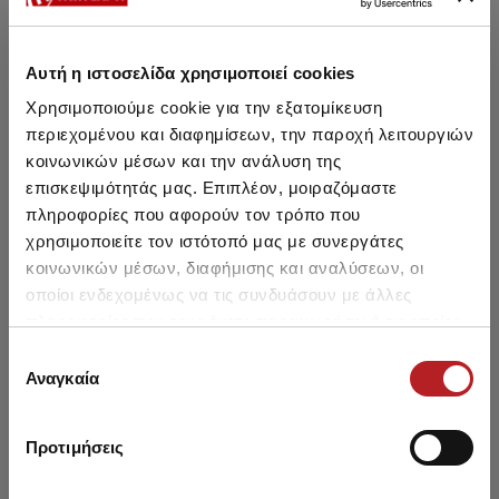
Αυτή η ιστοσελίδα χρησιμοποιεί cookies
Μπορεί να σου αρέσει επίσης
Χρησιμοποιούμε cookie για την εξατομίκευση
περιεχομένου και διαφημίσεων, την παροχή λειτουργιών
SALE
SALE
κοινωνικών μέσων και την ανάλυση της
επισκεψιμότητάς μας. Επιπλέον, μοιραζόμαστε
πληροφορίες που αφορούν τον τρόπο που
χρησιμοποιείτε τον ιστότοπό μας με συνεργάτες
κοινωνικών μέσων, διαφήμισης και αναλύσεων, οι
οποίοι ενδεχομένως να τις συνδυάσουν με άλλες
πληροφορίες που τους έχετε παραχωρήσει ή τις οποίες
έχουν συλλέξει σε σχέση με την από μέρους σας χρήση
Επιλογή
των υπηρεσιών τους.
Αναγκαία
συγκατάθεσης
Προτιμήσεις
Τριγωνικό Γυναικείο
Light Γυναικείο Σουτιέν με
Basi
Σουτιέν με ενίσχυση
μπανέλα
απ