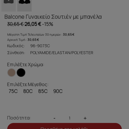
Balcone Γυναικείο Σουτιέν με μπανέλα
30,65 €
26,05 €
-15%
Μέγιστη Τιμή Τελευταίων 30 ημερών :
30,65 €
Αρχική Τιμή :
30,65 €
Κωδικός:
96-9073C
Σύνθεση:
POLYAMIDE/ELASTAN/POLYESTER
Επιλέξτε Χρώμα:
Επιλέξτε Μέγεθος:
75C
80C
85C
90C
Ποσότητα:
-
+