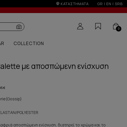
ΚΑΤΑΣΤΗΜΑΤΑ
GR
|
EN
|
SRB
0
AR
COLLECTION
Bralette με αποσπώμενη ενίσχυση
95 €
erie(Gossip)
ELASTAN/POLYESTER
ελαφριά αποσπώμενη ενίσχυση, διατηρεί το χρώμα και το