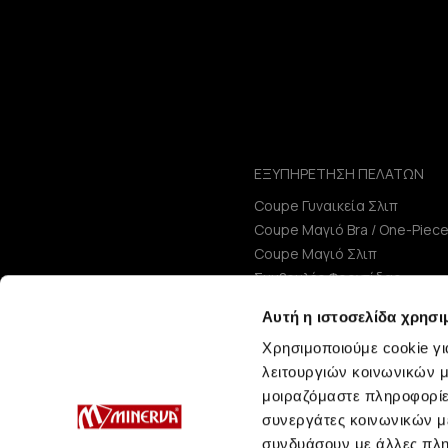
ΕΞΥΠΗΡΕΤΗΣΗ ΠΕΛΑΤΩΝ
Coupe Γυναικεία Σλιπ
Coupe Μαγιό Bra / One-Piec
Coupe Μαγιό Σλιπ
Συμβουλές Φροντίδας
Μεγεθολόγιο
Αυτή η ιστοσελίδα χρησι
Χρησιμοποιούμε cookie γι
λειτουργιών κοινωνικών μ
μοιραζόμαστε πληροφορίε
συνεργάτες κοινωνικών μέ
συνδυάσουν με άλλες πληρ