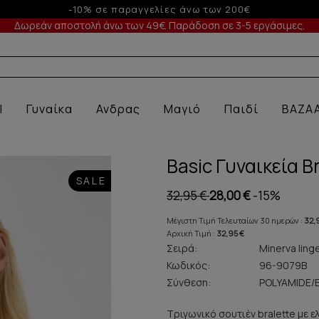
-5% σε παραγγελίες άνω των 200€ σε περίοδο εκπτώσεων
Δωρεάν αποστολή άνω των 49€. Παράδοση σε 3-5 εργάσιμες.
Α ΕΣΩΡΟΥΧ
l
Γυναίκα
Ανδρας
Μαγιό
Παιδί
BAZA
Basic Γυναικεία 
SALE
32,95 €
28,00 €
-15%
Μέγιστη Τιμή Τελευταίων 30 ημερών :
32,
Αρχική Τιμή :
32,95 €
Σειρά:
Minerva ling
Κωδικός:
96-9079B
Σύνθεση:
POLYAMIDE/
Τριγωνικό σουτιέν bralette με 