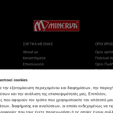
ΣΧΕΤΙΚΑ ΜΕ ΕΜΑΣ
ΟΡΟΙ ΧΡΗΣ
About us
Οροι χρήσ
e
Καταστήματα
Πολιτική 
Επικοινωνία
Όροι Πωλ
B2B Portal
Συχνές Ερ
Επενδυτές (IR)
μοποιεί cookies
ΑΝΑΚΟΙΝΩΣΕΙΣ ΧΑΑ
α την εξατομίκευση περιεχομένου και διαφημίσεων, την παροχ
Εταιρεία
έσων και την ανάλυση της επισκεψιμότητάς μας. Επιπλέον,
ς που αφορούν τον τρόπο που χρησιμοποιείτε τον ιστότοπό μα
σων, διαφήμισης και αναλύσεων, οι οποίοι ενδεχομένως να τι
οφορίες που τους έχετε παραχωρήσει ή τις οποίες έχουν συλλ