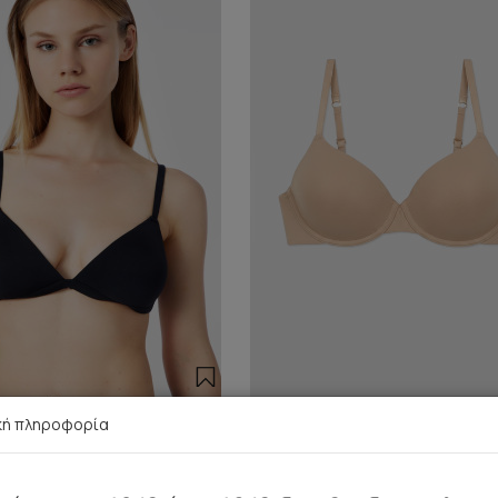
κή πληροφορία
ικό Γυναικείο Σουτιέν με
Balcone Γυναικείο Σουτιέ
ενίσχυση
ελαφριά ενίσχυση
26,65 €
22,65 €
-15%
34,55 €
29,35 €
-15%