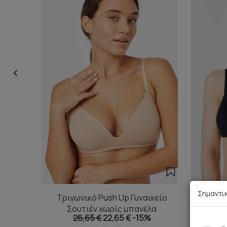
Σημαντι
Τριγωνικό Push Up Γυναικείο
Τριγων
Σουτιέν χωρίς μπανέλα
26,65 €
22,65 €
-15%