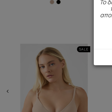
To δ
απο
SALE