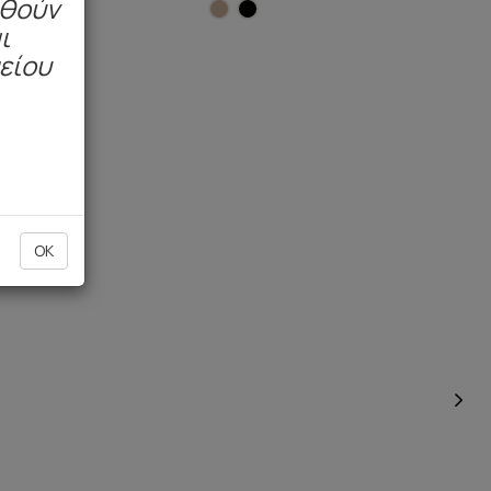
ηθούν
ι
μείου
OK