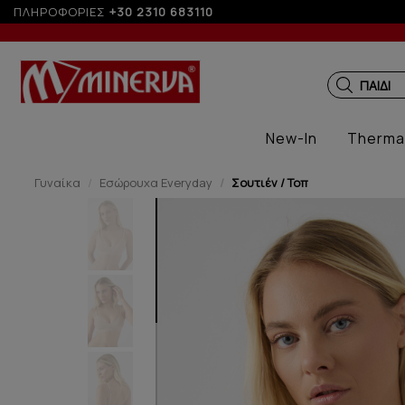
ΠΛΗΡΟΦΟΡΙΕΣ
+30 2310 683110
ΠΑΙΔΙΚ
New-In
Therma
Γυναίκα
Εσώρουχα Everyday
Σουτιέν / Τοπ