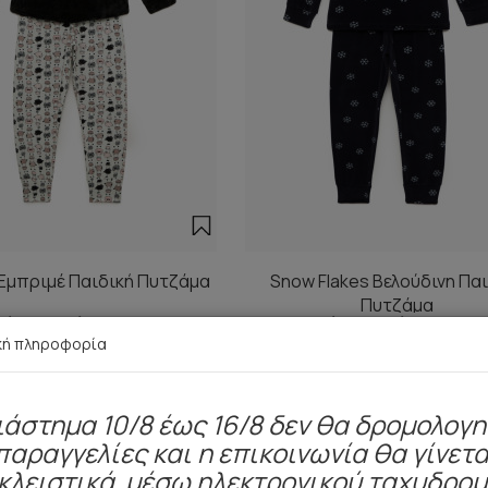
 Εμπριμέ Παιδική Πυτζάμα
Snow Flakes Βελούδινη Πα
Πυτζάμα
ό 21,30 € έως 25,50 €
Από 22,10 € έως 26,30 
κή πληροφορία
ιάστημα 10/8 έως 16/8 δεν θα δρομολογ
παραγγελίες και η επικοινωνία θα γίνετα
Είδατε πρόσφατα
κλειστικά μέσω ηλεκτρονικού ταχυδρο