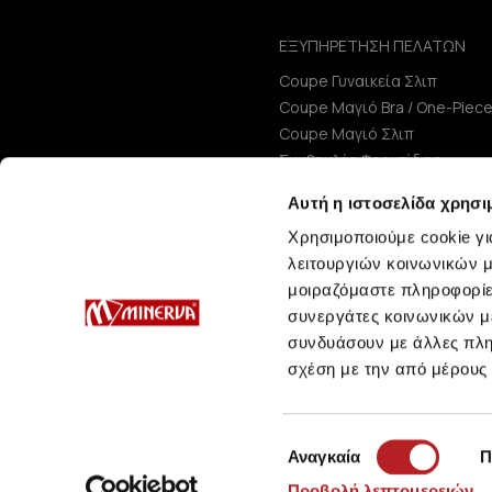
ΕΞΥΠΗΡΕΤΗΣΗ ΠΕΛΑΤΩΝ
Coupe Γυναικεία Σλιπ
Coupe Μαγιό Bra / One-Piec
Coupe Μαγιό Σλιπ
Συμβουλές Φροντίδας
Μεγεθολόγιο
Αυτή η ιστοσελίδα χρησι
Χρησιμοποιούμε cookie γι
λειτουργιών κοινωνικών μ
μοιραζόμαστε πληροφορίε
συνεργάτες κοινωνικών μέ
συνδυάσουν με άλλες πληρ
σχέση με την από μέρους
Επιλογή
Αναγκαία
Π
συγκατάθεσης
Προβολή λεπτομερειών