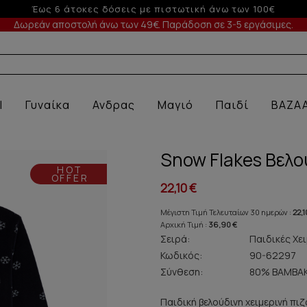
-5% σε παραγγελίες άνω των 200€ σε περίο
Δωρεάν αποστολή άνω των 49€. Παράδοση σε 3-5 εργάσιμες.
Α ΕΣΩΡΟ
l
Γυναίκα
Ανδρας
Μαγιό
Παιδί
BAZA
Snow Flakes Βελο
HOT
OFFER
22,10 €
Μέγιστη Τιμή Τελευταίων 30 ημερών :
22,1
Αρχική Τιμή :
36,90 €
Σειρά:
Παιδικές Χει
Κωδικός:
90-62297
Σύνθεση:
80% ΒΑΜΒΑΚ
Παιδική βελούδινη χειμερινή πιζ