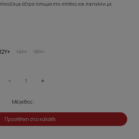
μπλούζα με έξτρα τύπωμα στο στήθος και παντελόνι με
12Y+
14Y+
16Y+
-
+
Μέγεθος :
Προσθήκη στο καλάθι