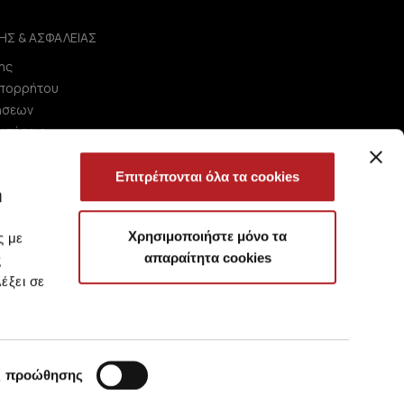
ΗΣ & ΑΣΦΑΛΕΙΑΣ
ης
Απορρήτου
ήσεων
ωτήσεις
Επιτρέπονται όλα τα cookies
ή
Χρησιμοποιήστε μόνο τα
ς με
απαραίτητα cookies
ς
έξει σε
ς προώθησης