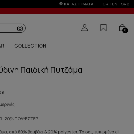
δο εκπτώσεων
ΚΑΤΑΣΤΗΜΑΤΑ
GR
|
EN
|
SRB
0
AR
COLLECTION
ύδινη Παιδική Πυτζάμα
0 €
μερινές
Ι- 20% ΠΟΛΥΕΣΤΕΡ
άμα, από 80% βαμβάκι & 20% polyester. To σετ, τυπωμένο all