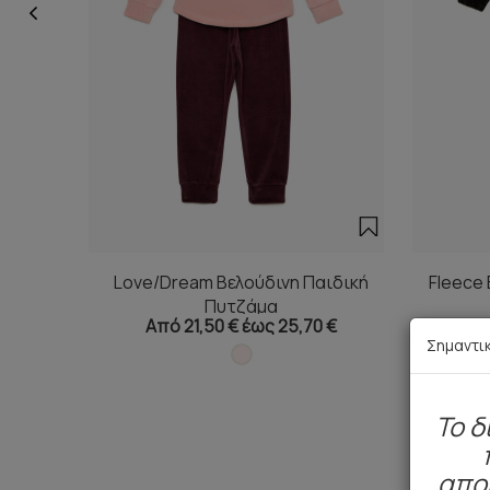
Love/Dream Βελούδινη Παιδική
Fleece
Πυτζάμα
Από 21,50 € έως 25,70 €
Απ
Σημαντι
To δ
απο