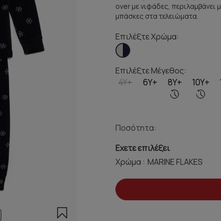
over με νιφάδες, περιλαμβάνει 
μπάσκες στα τελειώματα.
Επιλέξτε Χρώμα:
Επιλέξτε Μέγεθος:
4Y+
6Y+
8Y+
10Y+
Ποσότητα:
Εχετε επιλέξει
Χρώμα :