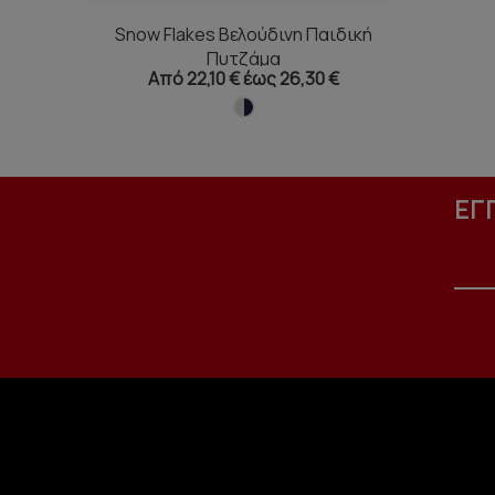
Snow Flakes Βελούδινη Παιδική
Πυτζάμα
Από 22,10 € έως 26,30 €
ΕΓ