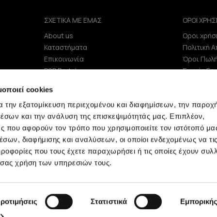
ΣΧΕΤΙΚΑ ΜΕ ΕΜΑΣ
ΟΡΟΙ ΧΡΗΣ
About us
Οροι χρήσ
e
Καταστήματα
Πολιτική 
Επικοινωνία
Όροι Πωλ
B2B Portal
Συχνές Ερ
Επενδυτές (IR)
μοποιεί cookies
ΑΝΑΚΟΙΝΩΣΕΙΣ ΧΑΑ
α την εξατομίκευση περιεχομένου και διαφημίσεων, την παροχ
Εταιρεία
έσων και την ανάλυση της επισκεψιμότητάς μας. Επιπλέον,
ς που αφορούν τον τρόπο που χρησιμοποιείτε τον ιστότοπό μα
σων, διαφήμισης και αναλύσεων, οι οποίοι ενδεχομένως να τι
οφορίες που τους έχετε παραχωρήσει ή τις οποίες έχουν συλλ
 σας χρήση των υπηρεσιών τους.
Minerva © 2009 - 2026 Minerva, All rights reserved.
ροτιμήσεις
Στατιστικά
Εμπορική
development by
netwerk.gr