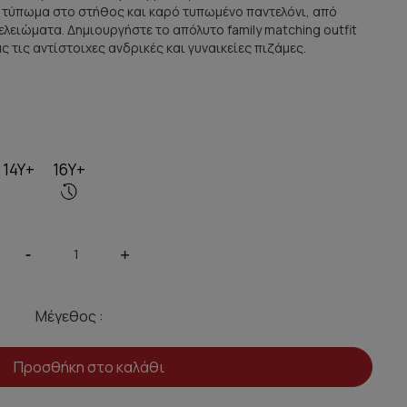
κο τύπωμα στο στήθος και καρό τυπωμένο παντελόνι, από
ελειώματα. Δημιουργήστε το απόλυτο family matching outfit
ς τις αντίστοιχες ανδρικές και γυναικείες πιζάμες.
14Y+
16Y+
-
+
Μέγεθος :
Προσθήκη στο καλάθι