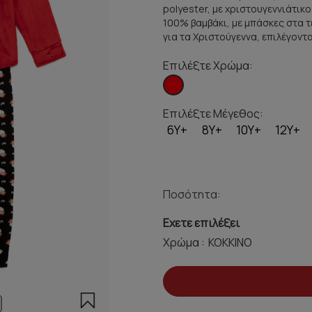
polyester, με χριστουγεννιάτι
100% βαμβάκι, με μπάσκες στα τ
για τα Χριστούγεννα, επιλέγοντα
Επιλέξτε Χρώμα:
Επιλέξτε Μέγεθος:
6Y+
8Y+
10Y+
12Y+
Ποσότητα:
Εχετε επιλέξει
Χρώμα :