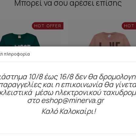
Μπορεί να σου αρέσει επίσης
HOT OFFER
HOT
κή πληροφορία
ιάστημα 10/8 έως 16/8 δεν θα δρομολογ
παραγγελίες και η επικοινωνία θα γίνετα
κλειστικά μέσω ηλεκτρονικού ταχυδρο
στο eshop@minerva.gr
Καλό Καλοκαίρι!