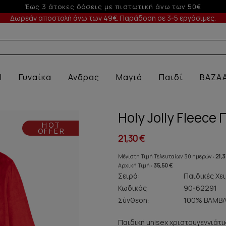
-10% σε παραγγελίες άνω των 200€
Δωρεάν αποστολή άνω των 49€. Παράδοση σε 3-5 εργάσιμες.
Α ΕΣΩΡΟ
l
Γυναίκα
Ανδρας
Μαγιό
Παιδί
BAZA
Holy Jolly Fleece
HOT
OFFER
21,30 €
Μέγιστη Τιμή Τελευταίων 30 ημερών :
21,3
Αρχική Τιμή :
35,50 €
Σειρά:
Παιδικές Χει
Κωδικός:
90-62291
Σύνθεση:
100% ΒΑΜΒΑ
Παιδική unisex χριστουγεννιάτι