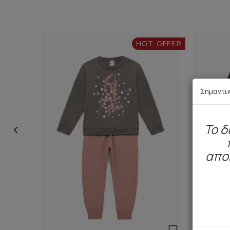
HOT OFFER
Σημαντι
To δ
απο