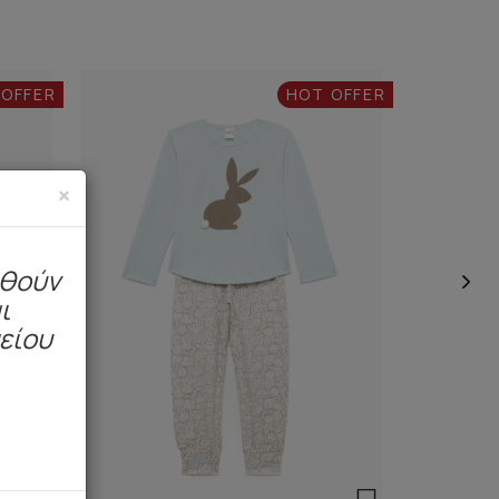
 OFFER
HOT OFFER
×
ηθούν
ι
μείου