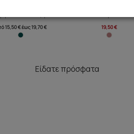
ριμέ Παιδική Πυτζάμα
Love/Snow Φούτερ Παιδική 
ό 15,50 € έως 19,70 €
19,50 €
Είδατε πρόσφατα