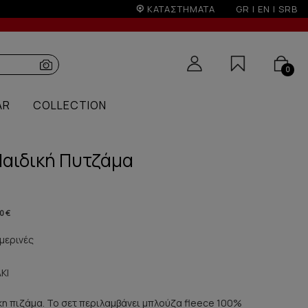
ΚΑΤΑΣΤΗΜΑΤΑ
GR
|
EN
|
SRB
0
AR
COLLECTION
 Παιδική Πυτζάμα
0 €
μερινές
ΚΙ
κη πιζάμα. Το σετ περιλαμβάνει μπλούζα fleece 100%