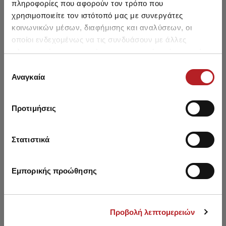
μέση
μέση
πληροφορίες που αφορούν τον τρόπο που
30,20 €
25,65 €
-15%
30,20 €
25,65 €
-15%
χρησιμοποιείτε τον ιστότοπό μας με συνεργάτες
κοινωνικών μέσων, διαφήμισης και αναλύσεων, οι
οποίοι ενδεχομένως να τις συνδυάσουν με άλλες
πληροφορίες που τους έχετε παραχωρήσει ή τις οποίες
έχουν συλλέξει σε σχέση με την από μέρους σας χρήση
Επιλογή
Μπορεί να σου αρέσει επίσης
των υπηρεσιών τους.
Αναγκαία
συγκατάθεσης
Προτιμήσεις
SALE
SALE
Στατιστικά
Εμπορικής προώθησης
Προβολή λεπτομερειών