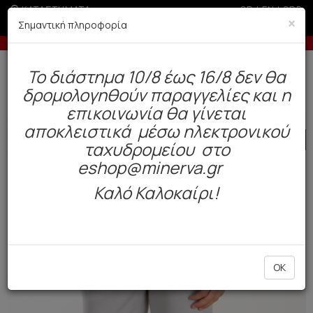
ΚΑΤΑΣΤΗΜΑΤΑ
GR
|
EN
|
SRB
×
Σημαντική πληροφορία
00€
-5% σε παραγγελίες άνω των 200€ σε περίοδ
Δωρεάν αποστολή άνω των 49€. Παράδοση σε 3-5 εργάσιμες.
To διάστημα 10/8 έως 16/8 δεν θα
0
δρομολογηθούν παραγγελίες και η
Ανδρας
Ρούχα
Παντελόνια / Βερμούδες
επικοινωνία θα γίνεται
αποκλειστικά μέσω ηλεκτρονικού
SALE
ταχυδρομείου στο
eshop@minerva.gr
Καλό Καλοκαίρι!
OK