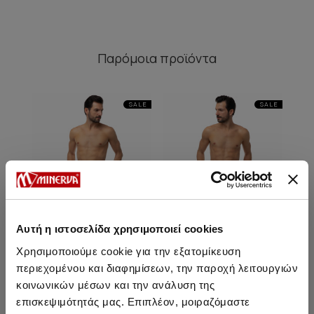
Παρόμοια προϊόντα
SALE
SALE
Αυτή η ιστοσελίδα χρησιμοποιεί cookies
Χρησιμοποιούμε cookie για την εξατομίκευση
περιεχομένου και διαφημίσεων, την παροχή λειτουργιών
κοινωνικών μέσων και την ανάλυση της
Ανδρικό Φούτερ παντελόνι
Ανδρικό Φούτερ παντελόνι
επισκεψιμότητάς μας. Επιπλέον, μοιραζόμαστε
με τσέπες και κορδόνι στη
με τσέπες και κορδόνι στη