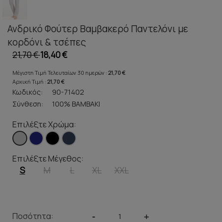
Ανδρικό Φούτερ Βαμβακερό Παντελόνι με
κορδόνι & τσέπες
21,70 €
18,40 €
Μέγιστη Τιμή Τελευταίων 30 ημερών :
21,70 €
Αρχική Τιμή :
21,70 €
Κωδικός:
90-71402
Σύνθεση:
100% ΒΑΜΒΑΚΙ
Επιλέξτε Χρώμα:
Επιλέξτε Μέγεθος:
S
M
L
XL
XXL
Ποσότητα:
-
+