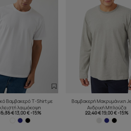
κό Βαμβακερό T-Shirt με
Βαμβακερή Μακρυμάνικη J
κλειστή λαιμόκοψη
Ανδρική Μπλούζα
15,35 €
13,00 €
-15%
22,40 €
19,00 €
-15%