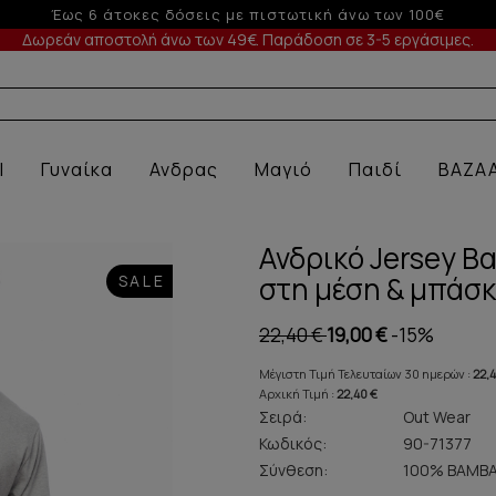
-10% σε παραγγελίες άνω των 200€
Δωρεάν αποστολή άνω των 49€. Παράδοση σε 3-5 εργάσιμες.
Α ΕΣΩΡΟΥ
l
Γυναίκα
Ανδρας
Μαγιό
Παιδί
BAZA
Ανδρικό Jersey Β
στη μέση & μπάσκ
SALE
22,40 €
19,00 €
-15%
Μέγιστη Τιμή Τελευταίων 30 ημερών :
22,
Αρχική Τιμή :
22,40 €
Σειρά:
Out Wear
Κωδικός:
90-71377
Σύνθεση:
100% ΒΑΜΒΑ