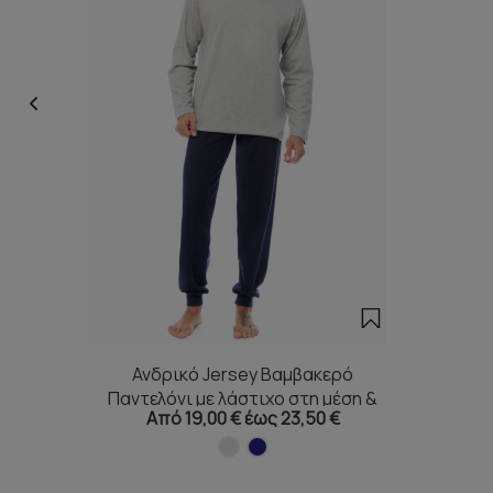
Ανδρικό Jersey Βαμβακερό
Παντελόνι με λάστιχο στη μέση &
Από 19,00 € έως 23,50 €
μπάσκα [S-3XL]