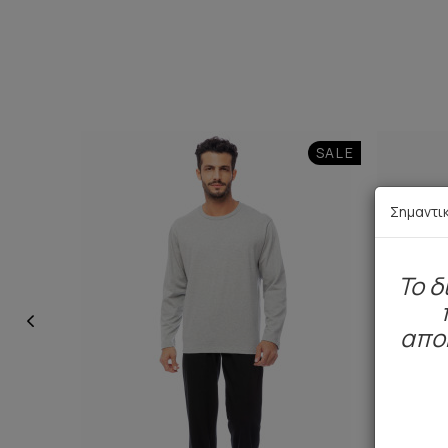
SALE
Σημαντι
To δ
απο