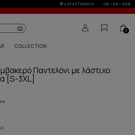
ΚΑΤΑΣΤΗΜΑΤΑ
GR
|
EN
|
SRB
0
AR
COLLECTION
αμβακερό Παντελόνι με λάστιχο
α [S-3XL]
40 €
ΚΙ