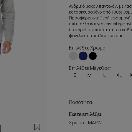
Ανδρικό μακρύ παντελόνι με λά
κατασκευασμένο από 100% βαμβά
Προσφέρει σταθερή εφαρμογή κα
σπίτι αλλά και για casual εμφαν
διατηρεί την ποιότητά του καθη
φανελάκια της ίδιας σειράς.
Επιλέξτε Χρώμα:
Επιλέξτε Μέγεθος:
S
M
L
XL
Ποσότητα:
Εχετε επιλέξει
Χρώμα :