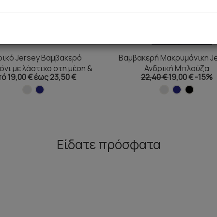
ρικό Jersey Βαμβακερό
Βαμβακερή Μακρυμάνικη J
όνι με λάστιχο στη μέση &
Ανδρική Μπλούζα
ό 19,00 € έως 23,50 €
22,40 €
19,00 €
-15%
μπάσκα [S-3XL]
Είδατε πρόσφατα