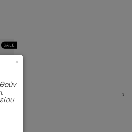
SALE
×
ηθούν
ι
μείου