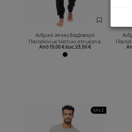
Ανδρικό Jersey Βαμβακερό
Ανδ
Παντελόνι με λάστιχο στη μέση &
Παντελ
Από 19,00 € έως 23,50 €
Απ
μπάσκα [S-3XL]
SALE