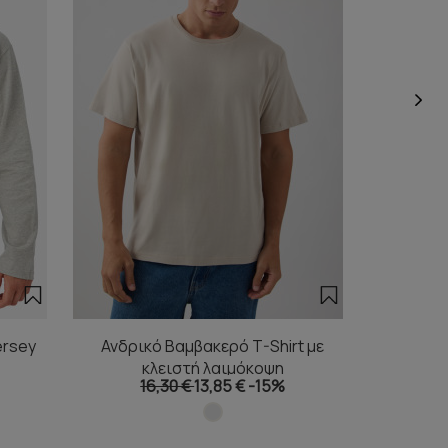
ersey
Ανδρικό Βαμβακερό T-Shirt με
Ανδρικ
κλειστή λαιμόκοψη
κ
16,30 €
13,85 €
-15%
1