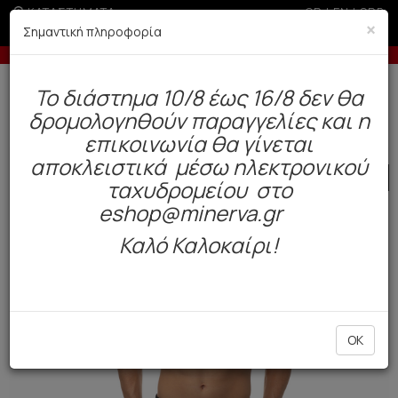
ΚΑΤΑΣΤΗΜΑΤΑ
GR
|
EN
|
SRB
×
Σημαντική πληροφορία
Έως 6 άτοκες δόσεις με πιστωτική άνω των 100€
-5% σ
Δωρεάν αποστολή άνω των 49€. Παράδοση σε 3-5 εργάσιμες.
To διάστημα 10/8 έως 16/8 δεν θα
0
δρομολογηθούν παραγγελίες και η
Ανδρας
Ρούχα
Παντελόνια / Βερμούδες
επικοινωνία θα γίνεται
αποκλειστικά μέσω ηλεκτρονικού
SALE
ταχυδρομείου στο
eshop@minerva.gr
Καλό Καλοκαίρι!
OK