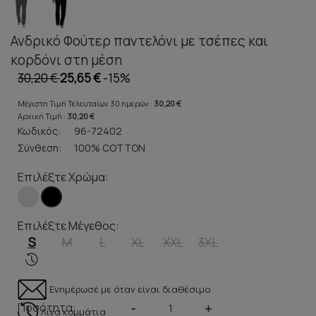
Ανδρικό Φούτερ παντελόνι με τσέπες και
κορδόνι στη μέση
30,20 €
25,65 €
-15%
Μέγιστη Τιμή Τελευταίων 30 ημερών :
30,20 €
Αρχική Τιμή :
30,20 €
Κωδικός:
96-72402
Σύνθεση:
100% COTTON
Επιλέξτε Χρώμα:
Επιλέξτε Μέγεθος:
S
M
L
XL
XXL
3XL
Ενημέρωσέ με όταν είναι διαθέσιμο
Ποσότητα:
-
+
Λίγα κομμάτια