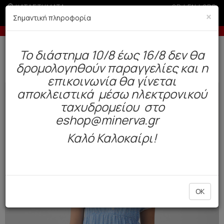
ΚΑΤΑΣΤΗΜΑΤΑ
GR
|
EN
|
SRB
×
Σημαντική πληροφορία
ς 3 άτοκες δόσεις με πιστωτική άνω των 50€
Έως 
Δωρεάν αποστολή άνω των 49€. Παράδοση σε 3-5 εργάσιμες.
To διάστημα 10/8 έως 16/8 δεν θα
0
δρομολογηθούν παραγγελίες και η
Γυναίκα
Πυτζάμες / Νυχτικά
Καλοκαιρινές
επικοινωνία θα γίνεται
αποκλειστικά μέσω ηλεκτρονικού
NEW
ταχυδρομείου στο
eshop@minerva.gr
Καλό Καλοκαίρι!
OK