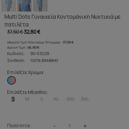
Multi Dots Γυναικεία Κοντομάνικη Νυχτικιά με
πατιλέτα
37,50 €
32,80 €
Μέγιστη Τιμή Τελευταίων 30 ημερών :
37,50 €
Αρχική Τιμή :
46,90 €
Κωδικός:
90-53228
Σύνθεση:
100% ΒΑΜΒΑΚΙ
Επιλέξτε Χρώμα:
Επιλέξτε Μέγεθος:
S
M
L
XL
XXL
3XL
Ποσότητα:
-
+