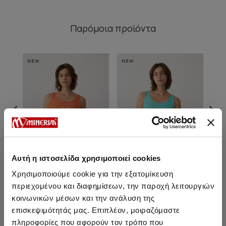
Παρόμοια προϊόντα
NEW
NEW
NE
Αυτή η ιστοσελίδα χρησιμοποιεί cookies
Χρησιμοποιούμε cookie για την εξατομίκευση
περιεχομένου και διαφημίσεων, την παροχή λειτουργιών
Carte Postale Αμάνικη
Carte Postale Αμάνικη
Car
κοινωνικών μέσων και την ανάλυση της
Γυναικεία Πυτζάμα
Γυναικεία Πυτζάμα
Κ
επισκεψιμότητάς μας. Επιπλέον, μοιραζόμαστε
27,90 €
24,40 €
27,90 €
24,40 €
πληροφορίες που αφορούν τον τρόπο που