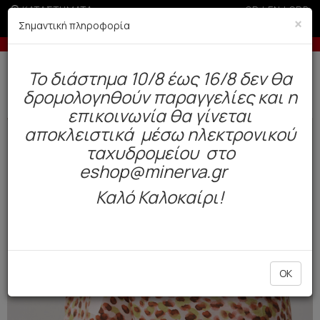
ΚΑΤΑΣΤΗΜΑΤΑ
GR
|
EN
|
SRB
×
Σημαντική πληροφορία
ις με πιστωτική άνω των 100€
-10% σε παραγ
Δωρεάν αποστολή άνω των 49€. Παράδοση σε 3-5 εργάσιμες.
To διάστημα 10/8 έως 16/8 δεν θα
0
δρομολογηθούν παραγγελίες και η
Γυναίκα
Πυτζάμες / Νυχτικά
Καλοκαιρινές
επικοινωνία θα γίνεται
αποκλειστικά μέσω ηλεκτρονικού
NEW
ταχυδρομείου στο
eshop@minerva.gr
Καλό Καλοκαίρι!
OK