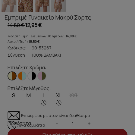
Εμπριμέ Γυναικείο Μακρύ Σορτς
14,80 €
12,95 €
Μέγιστη Τιμή Τελευταίων 30 ημερών :
14,80 €
Αρχική Τιμή :
18,50 €
Κωδικός:
90-53267
Σύνθεση:
100% ΒΑΜΒΑΚΙ
Επιλέξτε Χρώμα:
Επιλέξτε Μέγεθος:
S
M
L
XL
XXL
Ενημέρωσέ με όταν είναι διαθέσιμο
Ποσότητα:
-
+
Λίγα κομμάτια