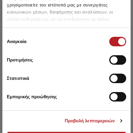
χρησιμοποιείτε τον ιστότοπό μας με συνεργάτες
κοινωνικών μέσων, διαφήμισης και αναλύσεων, οι
οποίοι ενδεχομένως να τις συνδυάσουν με άλλες
πληροφορίες που τους έχετε παραχωρήσει ή τις οποίες
έχουν συλλέξει σε σχέση με την από μέρους σας χρήση
Επιλογή
Μπορεί να σου αρέσει επίσης
των υπηρεσιών τους.
Αναγκαία
συγκατάθεσης
NEW
NEW
NE
Προτιμήσεις
Στατιστικά
Εμπορικής προώθησης
Προβολή λεπτομερειών