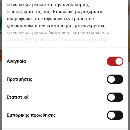
κοινωνικών μέσων και την ανάλυση της
επισκεψιμότητάς μας. Επιπλέον, μοιραζόμαστε
πληροφορίες που αφορούν τον τρόπο που
FOR GIRLS
FOR BOYS
χρησιμοποιείτε τον ιστότοπό μας με συνεργάτες
UP TO -30%
UP TO -30%
κοινωνικών μέσων, διαφήμισης και αναλύσεων, οι
SHOP SALE
SHOP SALE
οποίοι ενδεχομένως να τις συνδυάσουν με άλλες
πληροφορίες που τους έχετε παραχωρήσει ή τις οποίες
έχουν συλλέξει σε σχέση με την από μέρους σας χρήση
Επιλογή
των υπηρεσιών τους.
Αναγκαία
συγκατάθεσης
Προτιμήσεις
Στατιστικά
Εμπορικής προώθησης