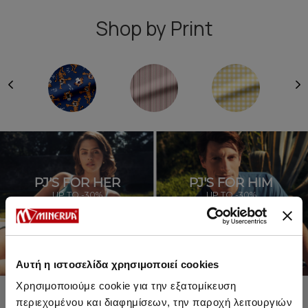
Shop by Print
PJ'S FOR HER
PJ'S FOR HIM
UP TO -30%
UP TO -30%
SHOP SALE
SHOP SALE
Αυτή η ιστοσελίδα χρησιμοποιεί cookies
Χρησιμοποιούμε cookie για την εξατομίκευση
περιεχομένου και διαφημίσεων, την παροχή λειτουργιών