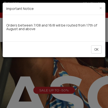
SHOPS
GR
|
EN
|
SRB
×
Important Notice
s for orders over 50€
5% off for orders over 250€ for EU & 300€ for non 
Delivery in 7-9 working days via UPS
Orders between 7/08 and 16/8 will be routed from 17th of
August and above
0
OK
EAS
SALE UP TO -50%