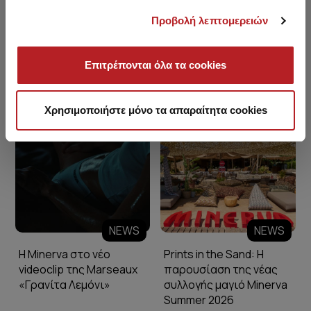
Προβολή λεπτομερειών
Επιτρέπονται όλα τα cookies
Minerva Blog
Χρησιμοποιήστε μόνο τα απαραίτητα cookies
NEWS
NEWS
Η Minerva στο νέο
Prints in the Sand: Η
videoclip της Marseaux
παρουσίαση της νέας
«Γρανίτα Λεμόνι»
συλλογής μαγιό Minerva
Summer 2026