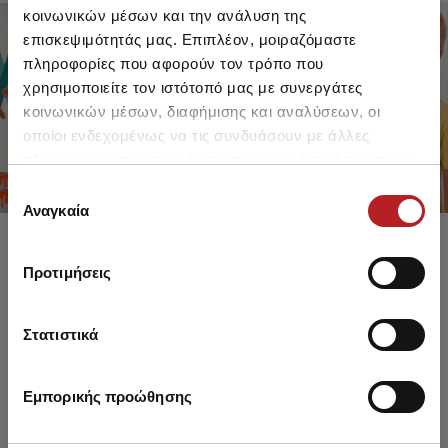
κοινωνικών μέσων και την ανάλυση της
επισκεψιμότητάς μας. Επιπλέον, μοιραζόμαστε
πληροφορίες που αφορούν τον τρόπο που
FOR GIRLS
FOR BOYS
χρησιμοποιείτε τον ιστότοπό μας με συνεργάτες
UP TO -30%
UP TO -30%
κοινωνικών μέσων, διαφήμισης και αναλύσεων, οι
SHOP SALE
SHOP SALE
οποίοι ενδεχομένως να τις συνδυάσουν με άλλες
πληροφορίες που τους έχετε παραχωρήσει ή τις οποίες
έχουν συλλέξει σε σχέση με την από μέρους σας χρήση
Επιλογή
των υπηρεσιών τους.
Αναγκαία
συγκατάθεσης
Προτιμήσεις
Στατιστικά
Εμπορικής προώθησης