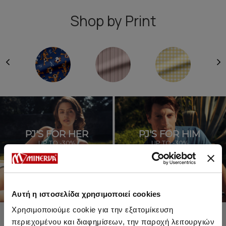
Shop by Print
PJ'S FOR HER
PJ'S FOR HIM
UP TO -30%
UP TO -30%
SHOP SALE
SHOP SALE
Αυτή η ιστοσελίδα χρησιμοποιεί cookies
Χρησιμοποιούμε cookie για την εξατομίκευση
περιεχομένου και διαφημίσεων, την παροχή λειτουργιών