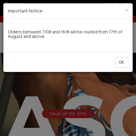
SHOPS
GR
|
EN
|
SRB
×
Important Notice
€ for non EU
5% off for orders over 250€ for EU & 300€ for non 
Delivery in 7-9 working days via UPS
Orders between 7/08 and 16/8 will be routed from 17th of
August and above
0
OK
EAS
SALE UP TO -50%