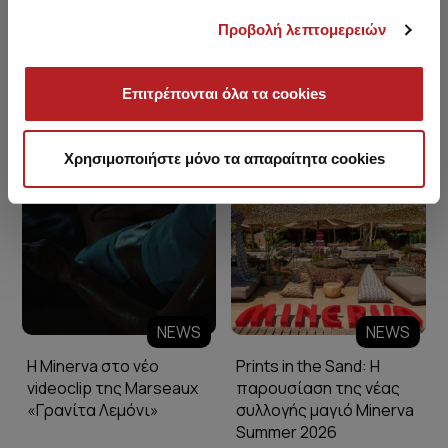
Προβολή λεπτομερειών
Επιτρέπονται όλα τα cookies
Minerva Blog
Χρησιμοποιήστε μόνο τα απαραίτητα cookies
NEWS
NEWS
Η Minerva στο νέο
Prints in the Sand: Η
videoclip της Marseaux
παρουσίαση της νέας
«Γρανίτα Λεμόνι»
συλλογής μαγιό Minerva
Summer 2026