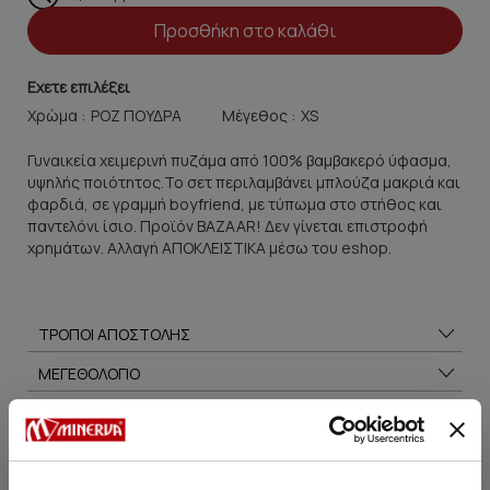
Προσθήκη στο καλάθι
Εχετε επιλέξει
Χρώμα :
Μέγεθος :
Γυναικεία χειμερινή πυζάμα από 100% βαμβακερό ύφασμα,
υψηλής ποιότητος.Το σετ περιλαμβάνει μπλούζα μακριά και
φαρδιά, σε γραμμή boyfriend, με τύπωμα στο στήθος και
παντελόνι ίσιο. Προϊόν BAZAAR! Δεν γίνεται επιστροφή
χρημάτων. Αλλαγή ΑΠΟΚΛΕΙΣΤΙΚΑ μέσω του eshop.
ΤΡΟΠΟΙ ΑΠΟΣΤΟΛΗΣ
ΜΕΓΕΘΟΛΟΓΙΟ
ΣΥΜΒΟΥΛΕΣ ΦΡΟΝΤΙΔΑΣ