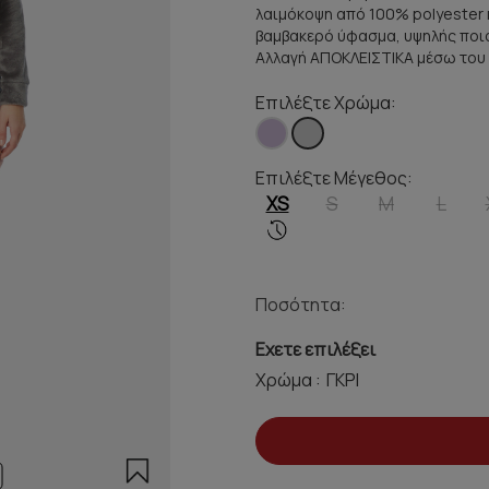
λαιμόκοψη από 100% polyester κ
βαμβακερό ύφασμα, υψηλής ποιό
Αλλαγή ΑΠΟΚΛΕΙΣΤΙΚΑ μέσω του
Επιλέξτε Χρώμα:
Επιλέξτε Μέγεθος:
XS
S
M
L
Ποσότητα:
Εχετε επιλέξει
Χρώμα :