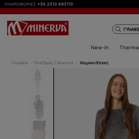
 6 άτοκες δόσεις με πιστωτική άνω των 100€
ΠΛΗΡΟΦΟΡΙΕΣ
+30 2310 683110
ΓΥΝΑΙΚ
New-In
Therma
Γυναίκα
Πυτζάμες / Νυχτικά
Χειμωνιάτικες