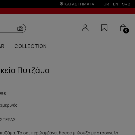
ίοδο εκπτώσεων
ΚΑΤΑΣΤΗΜΑΤΑ
GR
|
EN
|
SRB
0
AR
COLLECTION
ικεία Πυτζάμα
90 €
ειμερινές
ΕΣΤΕΡΑΣ
ή,πυζάμα. Το σετ περιλαμβάνει fleece μπλούζα με στρογγυλή