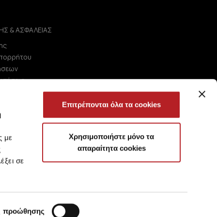
ΗΣ & ΑΣΦΑΛΕΙΑΣ
ης
Απορρήτου
ήσεων
ωτήσεις
Επιτρέπονται όλα τα cookies
ή
Χρησιμοποιήστε μόνο τα
ς με
απαραίτητα cookies
ς
έξει σε
ς προώθησης