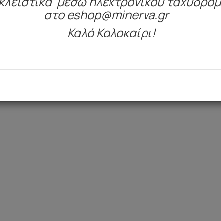
κλειστικά μέσω ηλεκτρονικού ταχυδρο
Είδατε πρόσφατα
στο eshop@minerva.gr
Καλό Καλοκαίρι!