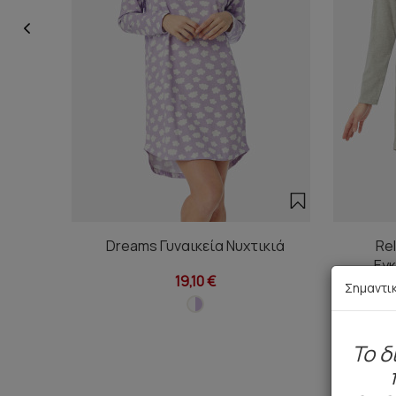
Dreams Γυναικεία Νυχτικιά
Rel
Εγ
19,10 €
Σημαντι
To δ