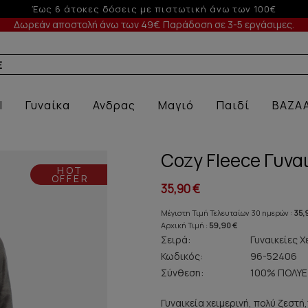
-5% σε παραγγελίες άνω των 200€ σε περ
Δωρεάν αποστολή άνω των 49€. Παράδοση σε 3-5 εργάσιμες.
ΕΙΑ ΜΑΓΙΟ
l
Γυναίκα
Ανδρας
Μαγιό
Παιδί
BAZA
Cozy Fleece Γυνα
HOT
OFFER
35,90 €
Μέγιστη Τιμή Τελευταίων 30 ημερών :
35,
Αρχική Τιμή :
59,90 €
Σειρά:
Γυναικείες Χ
Κωδικός:
96-52406
Σύνθεση:
100% ΠΟΛΥ
Γυναικεία χειμερινή, πολύ ζεστ