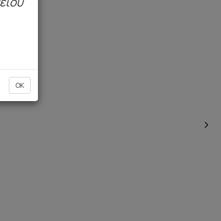
μείου
OK