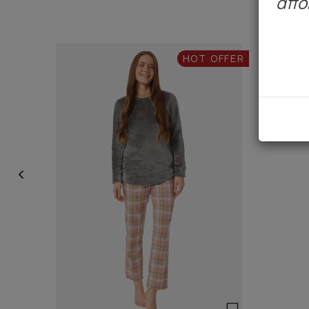
απο
HOT OFFER