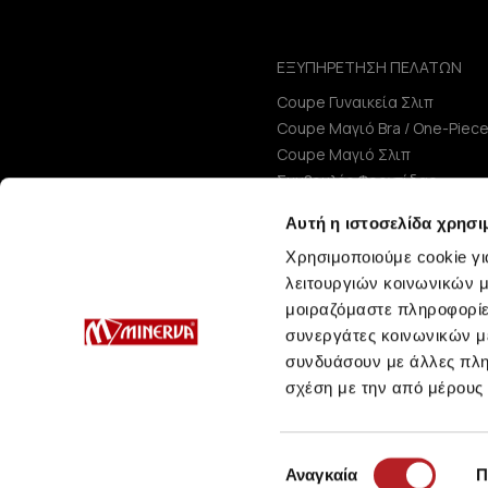
ΕΞΥΠΗΡΕΤΗΣΗ ΠΕΛΑΤΩΝ
Coupe Γυναικεία Σλιπ
Coupe Μαγιό Bra / One-Piec
Coupe Μαγιό Σλιπ
Συμβουλές Φροντίδας
Μεγεθολόγιο
Αυτή η ιστοσελίδα χρησι
Χρησιμοποιούμε cookie γι
λειτουργιών κοινωνικών μ
μοιραζόμαστε πληροφορίε
συνεργάτες κοινωνικών μέ
συνδυάσουν με άλλες πληρ
σχέση με την από μέρους
Επιλογή
Αναγκαία
Π
συγκατάθεσης