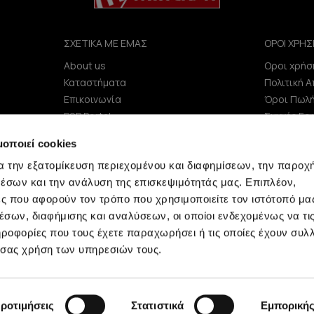
ΣΧΕΤΙΚΑ ΜΕ ΕΜΑΣ
ΟΡΟΙ ΧΡΗΣ
About us
Οροι χρήσ
e
Καταστήματα
Πολιτική 
Επικοινωνία
Όροι Πωλ
B2B Portal
Συχνές Ερ
Επενδυτές (IR)
μοποιεί cookies
ΑΝΑΚΟΙΝΩΣΕΙΣ ΧΑΑ
α την εξατομίκευση περιεχομένου και διαφημίσεων, την παροχ
Εταιρεία
έσων και την ανάλυση της επισκεψιμότητάς μας. Επιπλέον,
ς που αφορούν τον τρόπο που χρησιμοποιείτε τον ιστότοπό μα
σων, διαφήμισης και αναλύσεων, οι οποίοι ενδεχομένως να τι
οφορίες που τους έχετε παραχωρήσει ή τις οποίες έχουν συλλ
 σας χρήση των υπηρεσιών τους.
Minerva © 2009 - 2026 Minerva, All rights reserved.
ροτιμήσεις
Στατιστικά
Εμπορική