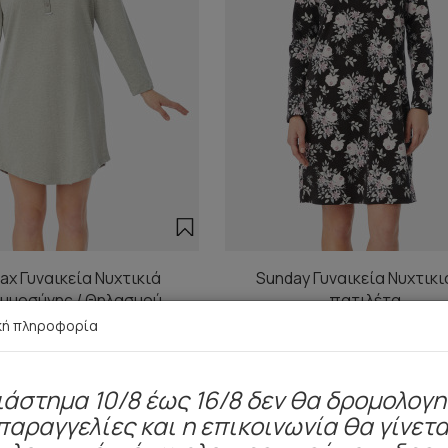
ax Γυναικεία Νυχτικιά
Sunday Γυναικεία Νυχτικι
κυμοσύνης / Θηλασμού
πατιλέτα
26,90 €
23,90 €
κή πληροφορία
ιάστημα 10/8 έως 16/8 δεν θα δρομολογ
παραγγελίες και η επικοινωνία θα γίνετα