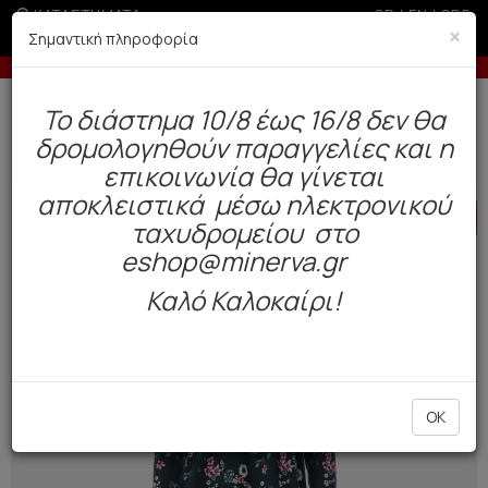
ΚΑΤΑΣΤΗΜΑΤΑ
GR
|
EN
|
SRB
×
Σημαντική πληροφορία
Έως 3 άτοκες δόσεις με πιστωτική άνω των 50€
Δωρεάν αποστολή άνω των 49€. Παράδοση σε 3-5 εργάσιμες.
To διάστημα 10/8 έως 16/8 δεν θα
0
δρομολογηθούν παραγγελίες και η
Γυναίκα
Πυτζάμες / Νυχτικά
Χειμωνιάτικες
επικοινωνία θα γίνεται
αποκλειστικά μέσω ηλεκτρονικού
HOT
OFFER
ταχυδρομείου στο
eshop@minerva.gr
Καλό Καλοκαίρι!
OK