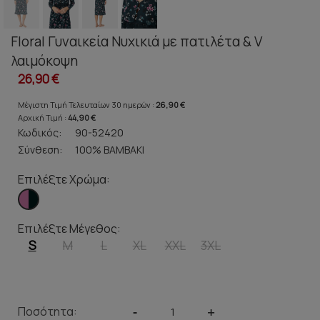
Floral Γυναικεία Νυχικιά με πατιλέτα & V
λαιμόκοψη
26,90 €
Μέγιστη Τιμή Τελευταίων 30 ημερών :
26,90 €
Αρχική Τιμή :
44,90 €
Κωδικός:
90-52420
Σύνθεση:
100% ΒΑΜΒΑΚΙ
Επιλέξτε Χρώμα:
Επιλέξτε Μέγεθος:
S
M
L
XL
XXL
3XL
Ποσότητα:
-
+