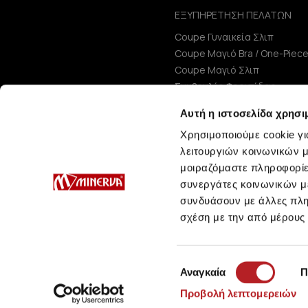
ΕΞΥΠΗΡΕΤΗΣΗ ΠΕΛΑΤΩΝ
Coupe Γυναικεία Σλιπ
Coupe Μαγιό Bra / One-Piec
Coupe Μαγιό Σλιπ
Συμβουλές Φροντίδας
Μεγεθολόγιο
Αυτή η ιστοσελίδα χρησι
Χρησιμοποιούμε cookie γι
λειτουργιών κοινωνικών μ
μοιραζόμαστε πληροφορίε
συνεργάτες κοινωνικών μέ
συνδυάσουν με άλλες πληρ
σχέση με την από μέρους
Επιλογή
Αναγκαία
Π
συγκατάθεσης
Προβολή λεπτομερειών