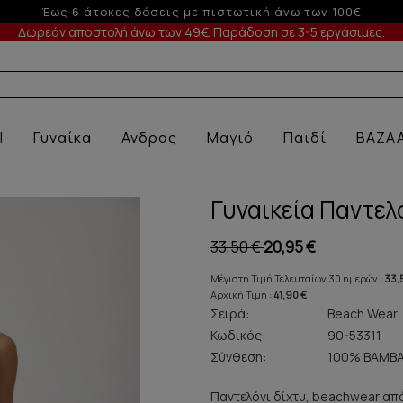
Έως 3 άτοκες δόσεις με πιστω
Δωρεάν αποστολή άνω των 49€. Παράδοση σε 3-5 εργάσιμες.
Α ΕΣΩ
l
Γυναίκα
Ανδρας
Μαγιό
Παιδί
BAZA
Γυναικεία Παντε
33,50 €
20,95 €
Μέγιστη Τιμή Τελευταίων 30 ημερών :
33,
Αρχική Τιμή :
41,90 €
Σειρά:
Beach Wear
Κωδικός:
90-53311
Σύνθεση:
100% ΒΑΜΒΑ
Παντελόνι δίχτυ, beachwear απ