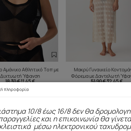
ίο Αμάνικο Αθλητικό Τοπ με
Μακρύ Γυναικείο Κοντομά
Διχτυωτή Ύφανση
Φόρεμα με Δαντελωτή Ύφα
18,30 €
11,45 €
51,90 €
32,45 €
κρίκο
κή πληροφορία
ιάστημα 10/8 έως 16/8 δεν θα δρομολογ
παραγγελίες και η επικοινωνία θα γίνετα
Είδατε πρόσφατα
κλειστικά μέσω ηλεκτρονικού ταχυδρο