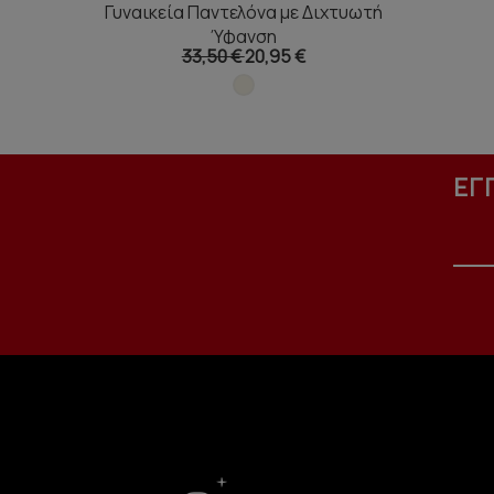
Γυναικεία Παντελόνα με Διχτυωτή
Ύφανση
33,50 €
20,95 €
ΕΓ