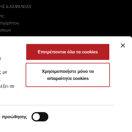
ΗΣ & ΑΣΦΑΛΕΙΑΣ
ης
Απορρήτου
ήσεων
ωτήσεις
Επιτρέπονται όλα τα cookies
ή
Χρησιμοποιήστε μόνο τα
ς με
απαραίτητα cookies
ς
έξει σε
ς προώθησης
?