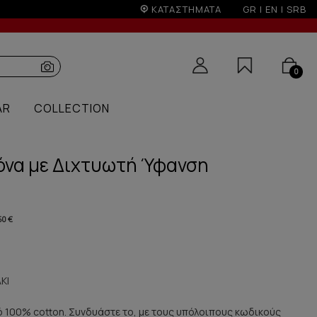
τική άνω των 50€
ΚΑΤΑΣΤΗΜΑΤΑ
GR
|
EN
|
SRB
0
AR
COLLECTION
λόνα με Διχτυωτή Ύφανση
50 €
ΚΙ
ό 100% cotton. Συνδυάστε το, με τους υπόλοιπους κωδικούς