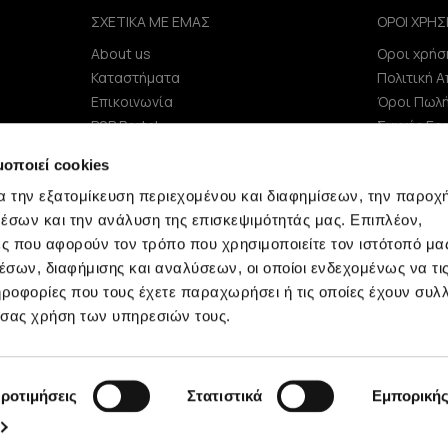
ΣΧΕΤΙΚΑ ΜΕ ΕΜΑΣ
ΟΡΟΙ ΧΡΗΣ
About us
Οροι χρήσ
e
Καταστήματα
Πολιτική 
Επικοινωνία
Όροι Πωλ
B2B Portal
Συχνές Ερ
Επενδυτές (IR)
μοποιεί cookies
ΑΝΑΚΟΙΝΩΣΕΙΣ ΧΑΑ
α την εξατομίκευση περιεχομένου και διαφημίσεων, την παροχ
Εταιρεία
έσων και την ανάλυση της επισκεψιμότητάς μας. Επιπλέον,
ς που αφορούν τον τρόπο που χρησιμοποιείτε τον ιστότοπό μα
σων, διαφήμισης και αναλύσεων, οι οποίοι ενδεχομένως να τι
οφορίες που τους έχετε παραχωρήσει ή τις οποίες έχουν συλλ
 σας χρήση των υπηρεσιών τους.
Minerva © 2009 - 2026 Minerva, All rights reserved.
ροτιμήσεις
Στατιστικά
Εμπορική
development by
netwerk.gr