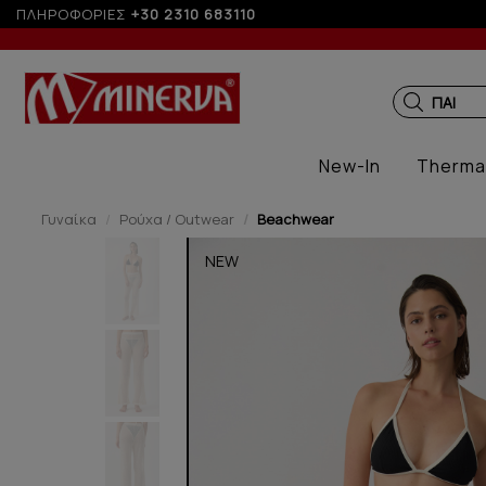
ΠΛΗΡΟΦΟΡΙΕΣ
Έως 6 άτοκες δόσεις με πιστωτική άνω των 100€
+30 2310 683110
ΠΑΙΔΙΚ
New-In
Therma
Γυναίκα
Ρούχα / Outwear
Beachwear
NEW