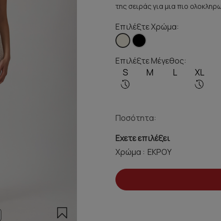
της σειράς για μια πιο ολοκληρ
Επιλέξτε Χρώμα:
Επιλέξτε Μέγεθος:
S
M
L
XL
Ποσότητα:
Εχετε επιλέξει
Χρώμα :