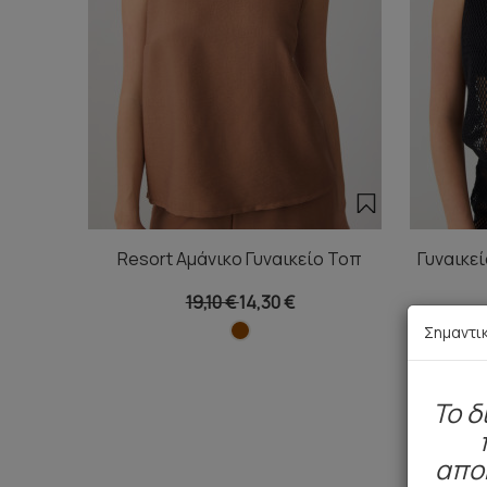
Resort Αμάνικο Γυναικείο Τοπ
Γυναικε
19,10 €
14,30 €
Σημαντι
To δ
απο