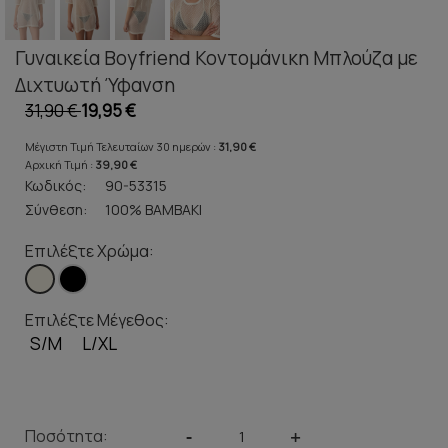
Γυναικεία Boyfriend Κοντομάνικη Μπλούζα με
Διχτυωτή Ύφανση
31,90 €
19,95 €
Μέγιστη Τιμή Τελευταίων 30 ημερών :
31,90 €
Αρχική Τιμή :
39,90 €
Κωδικός:
90-53315
Σύνθεση:
100% ΒΑΜΒΑΚΙ
Επιλέξτε Χρώμα:
Επιλέξτε Μέγεθος:
S/M
L/XL
Ποσότητα:
-
+