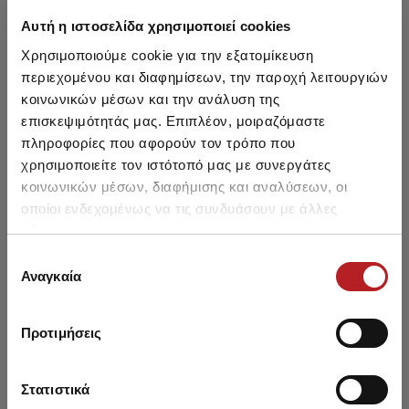
Μπορεί να σου αρέσει επίσης
Αυτή η ιστοσελίδα χρησιμοποιεί cookies
Χρησιμοποιούμε cookie για την εξατομίκευση
NEW
NEW
NE
περιεχομένου και διαφημίσεων, την παροχή λειτουργιών
κοινωνικών μέσων και την ανάλυση της
επισκεψιμότητάς μας. Επιπλέον, μοιραζόμαστε
πληροφορίες που αφορούν τον τρόπο που
χρησιμοποιείτε τον ιστότοπό μας με συνεργάτες
κοινωνικών μέσων, διαφήμισης και αναλύσεων, οι
οποίοι ενδεχομένως να τις συνδυάσουν με άλλες
πληροφορίες που τους έχετε παραχωρήσει ή τις οποίες
έχουν συλλέξει σε σχέση με την από μέρους σας χρήση
Επιλογή
των υπηρεσιών τους.
Αναγκαία
συγκατάθεσης
Γυναικεία Παντελόνα με
Resort Αμάνικο Γυναικείο
Ασ
Διχτυωτή Ύφανση
Τοπ
Κ
Προτιμήσεις
33,50 €
20,95 €
19,10 €
14,30 €
Στατιστικά