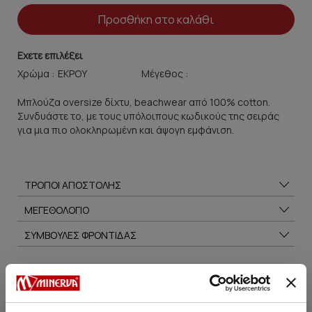
Προσθήκη στο καλάθι
Εχετε επιλέξει
Χρώμα :
Μέγεθος :
Μπλούζα oversize δίχτυ, beachwear από 100% cotton.
Συνδυάστε το, με τους υπόλοιπους κωδικούς της σειράς
για μια πιο ολοκληρωμένη και άψογη εμφάνιση.
ΤΡΟΠΟΙ ΑΠΟΣΤΟΛΗΣ
ΜΕΓΕΘΟΛΟΓΙΟ
ΣΥΜΒΟΥΛΕΣ ΦΡΟΝΤΙΔΑΣ