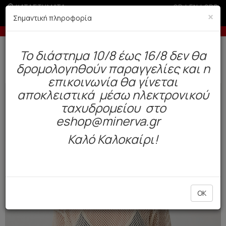
ΚΑΤΑΣΤΗΜΑΤΑ
GR
|
EN
|
SRB
×
Σημαντική πληροφορία
Έως 3 άτοκες δόσεις με πιστωτική άνω των 50€
Δωρεάν αποστολή άνω των 49€. Παράδοση σε 3-5 εργάσιμες.
To διάστημα 10/8 έως 16/8 δεν θα
0
δρομολογηθούν παραγγελίες και η
Γυναίκα
Ρούχα / Outwear
Beachwear
επικοινωνία θα γίνεται
αποκλειστικά μέσω ηλεκτρονικού
NEW
ταχυδρομείου στο
eshop@minerva.gr
Καλό Καλοκαίρι!
OK