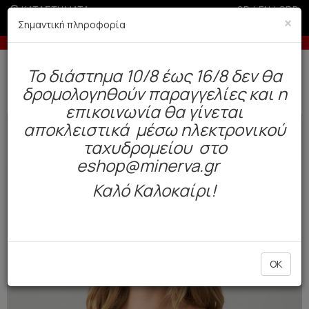
ΚΑΤΑΣΤΗΜΑΤΑ
GR
|
EN
|
SRB
×
Σημαντική πληροφορία
στωτική άνω των 100€
-5% σε παραγγελίες άνω των 200
Δωρεάν αποστολή άνω των 49€. Παράδοση σε 3-5 εργάσιμες.
To διάστημα 10/8 έως 16/8 δεν θα
0
δρομολογηθούν παραγγελίες και η
Μαγιό
Γυναικεία
Μπικίνι
επικοινωνία θα γίνεται
αποκλειστικά μέσω ηλεκτρονικού
NEW
ταχυδρομείου στο
eshop@minerva.gr
Καλό Καλοκαίρι!
OK