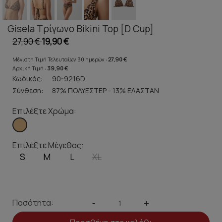
Gisela Τρίγωνο Bikini Top [D Cup]
27,90 €
19,90 €
Μέγιστη Τιμή Τελευταίων 30 ημερών :
27,90 €
Αρχική Τιμή :
39,90 €
Κωδικός:
90-9216D
Σύνθεση:
87% ΠΟΛΥΕΣΤΕΡ - 13% ΕΛΑΣΤΑΝ
Επιλέξτε Χρώμα:
Επιλέξτε Μέγεθος:
S
M
L
XL
Ποσότητα:
-
+