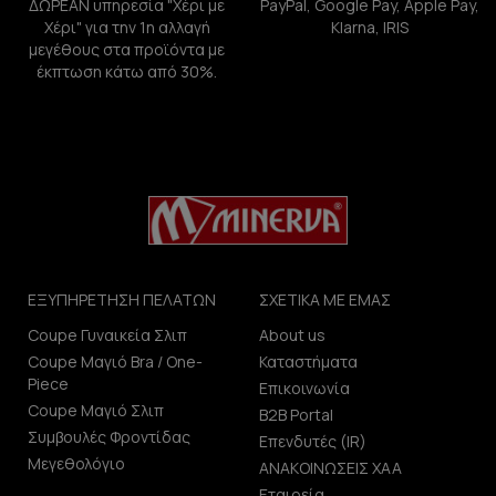
ΔΩΡΕΑΝ υπηρεσία "Χέρι με
PayPal, Google Pay, Apple Pay,
Χέρι" για την 1η αλλαγή
Klarna, IRIS
μεγέθους στα προϊόντα με
έκπτωση κάτω από 30%.
ΕΞΥΠΗΡΕΤΗΣΗ ΠΕΛΑΤΩΝ
ΣΧΕΤΙΚΑ ΜΕ ΕΜΑΣ
Coupe Γυναικεία Σλιπ
About us
Coupe Μαγιό Bra / One-
Καταστήματα
Piece
Επικοινωνία
Coupe Μαγιό Σλιπ
B2B Portal
Συμβουλές Φροντίδας
Επενδυτές (IR)
Μεγεθολόγιο
ΑΝΑΚΟΙΝΩΣΕΙΣ ΧΑΑ
Εταιρεία