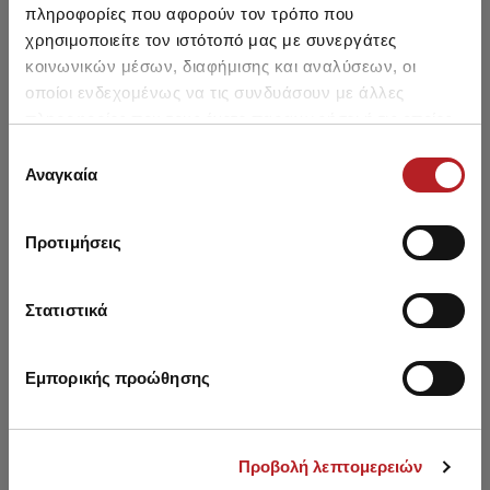
Cup]
πληροφορίες που αφορούν τον τρόπο που
26,50 €
18,90 €
27,90 €
19,90 €
χρησιμοποιείτε τον ιστότοπό μας με συνεργάτες
κοινωνικών μέσων, διαφήμισης και αναλύσεων, οι
οποίοι ενδεχομένως να τις συνδυάσουν με άλλες
πληροφορίες που τους έχετε παραχωρήσει ή τις οποίες
έχουν συλλέξει σε σχέση με την από μέρους σας χρήση
Επιλογή
των υπηρεσιών τους.
Αναγκαία
Μπορεί να σου αρέσει επίσης
συγκατάθεσης
Προτιμήσεις
NEW
NEW
NE
Στατιστικά
Εμπορικής προώθησης
Προβολή λεπτομερειών