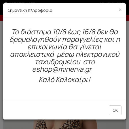
ΚΑΤΑΣΤΗΜΑΤΑ
GR
|
EN
|
SRB
×
Σημαντική πληροφορία
00€ σε περίοδο εκπτώσεων
-10% σε παραγγελίες 
Δωρεάν αποστολή άνω των 49€. Παράδοση σε 3-5 εργάσιμες.
To διάστημα 10/8 έως 16/8 δεν θα
0
δρομολογηθούν παραγγελίες και η
Μαγιό
Γυναικεία
Μπικίνι
επικοινωνία θα γίνεται
αποκλειστικά μέσω ηλεκτρονικού
NEW
ταχυδρομείου στο
eshop@minerva.gr
Καλό Καλοκαίρι!
OK