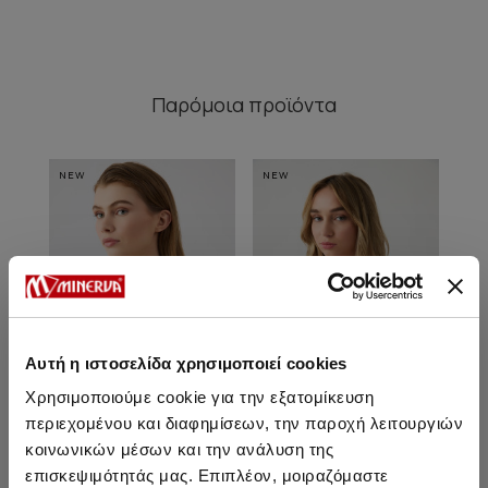
Παρόμοια προϊόντα
NEW
NEW
NE
Αυτή η ιστοσελίδα χρησιμοποιεί cookies
Χρησιμοποιούμε cookie για την εξατομίκευση
περιεχομένου και διαφημίσεων, την παροχή λειτουργιών
κοινωνικών μέσων και την ανάλυση της
Gisela Τρίγωνο Bikini Top
Gisela Τρίγωνο Bikini Top [D
Gis
επισκεψιμότητάς μας. Επιπλέον, μοιραζόμαστε