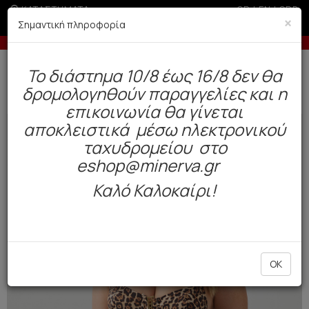
ΚΑΤΑΣΤΗΜΑΤΑ
GR
|
EN
|
SRB
×
Σημαντική πληροφορία
ε πιστωτική άνω των 100€
Έως 3 άτοκες δόσεις με
Δωρεάν αποστολή άνω των 49€. Παράδοση σε 3-5 εργάσιμες.
To διάστημα 10/8 έως 16/8 δεν θα
0
δρομολογηθούν παραγγελίες και η
Μαγιό
Γυναικεία
Μπικίνι
επικοινωνία θα γίνεται
αποκλειστικά μέσω ηλεκτρονικού
NEW
ταχυδρομείου στο
eshop@minerva.gr
Καλό Καλοκαίρι!
OK