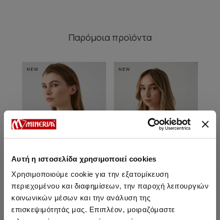
Παρόμοια προϊόντα
NEW
NEW
NE
Αυτή η ιστοσελίδα χρησιμοποιεί cookies
Χρησιμοποιούμε cookie για την εξατομίκευση
περιεχομένου και διαφημίσεων, την παροχή λειτουργιών
κοινωνικών μέσων και την ανάλυση της
Gisela Τρίγωνο Bikini Top
Gisela Τρίγωνο Bikini Top [D
Gis
επισκεψιμότητάς μας. Επιπλέον, μοιραζόμαστε
Cup]