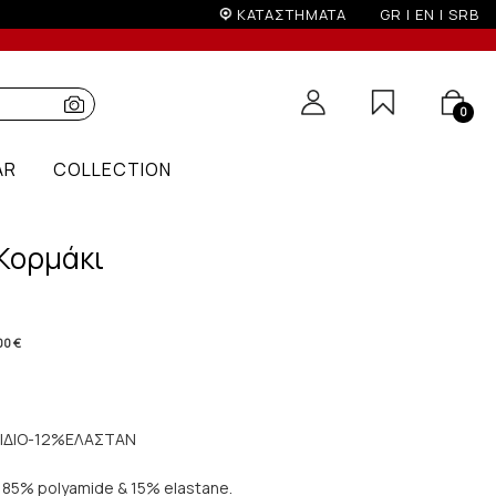
ΚΑΤΑΣΤΗΜΑΤΑ
GR
|
EN
|
SRB
0
AR
COLLECTION
 Κορμάκι
00 €
ΙΔΙΟ-12%ΕΛΑΣΤΑΝ
 85% polyamide & 15% elastane.