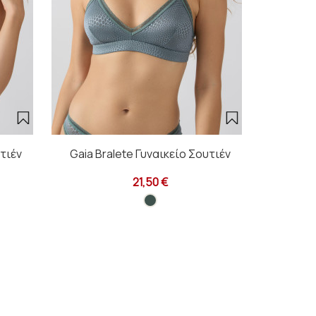
υτιέν
Gaia Bralete Γυναικείο Σουτιέν
21,50 €