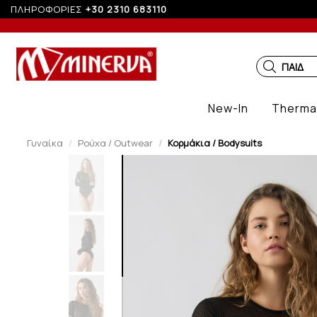
ΠΛΗΡΟΦΟΡΙΕΣ
+30 2310 683110
ΠΑΙΔΙΚ
New-In
Therma
Γυναίκα
Ρούχα / Outwear
Κορμάκια / Bodysuits