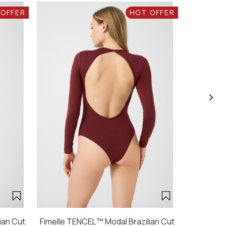
 OFFER
HOT OFFER
ian Cut
Fimelle TENCEL™ Modal Brazilian Cut
Fimelle