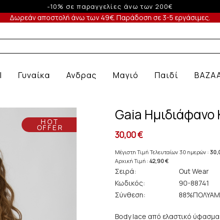
Έως 3 άτοκες δόσεις με πιστωτική άνω των 50€
Δωρεάν αποστολή άνω των 49€. Παράδοση σε 3-5 εργάσιμες.
Α ΕΣΩΡΟΥΧΑ
l
Γυναίκα
Ανδρας
Μαγιό
Παιδί
BAZA
Gaia Ημιδιάφανο
HOT
OFFER
30,00 €
Μέγιστη Τιμή Τελευταίων 30 ημερών :
30,
Αρχική Τιμή :
42,90 €
Σειρά:
Out Wear
Κωδικός:
90-88741
Σύνθεση:
88%ΠΟΛΥΑΜ
Body lace από ελαστικό ύφασμα