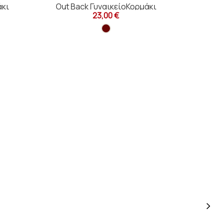
άκι
Out Back ΓυναικείοΚορμάκι
Γυναι
23,00 €