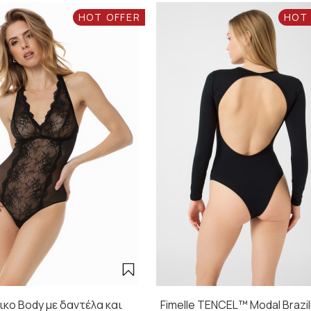
HOT OFFER
HOT
ικο Body με δαντέλα και
Fimelle TENCEL™ Modal Brazil