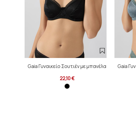
Gaia Γυναικείο Σουτιέν με μπανέλα
Gaia Γυ
22,10 €