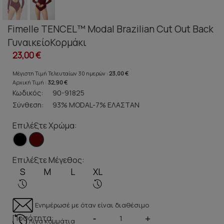
Fimelle TENCEL™ Modal Brazilian Cut Out Back
ΓυναικείοΚορμάκι
23,00 €
Μέγιστη Τιμή Τελευταίων 30 ημερών :
23,00 €
Αρχική Τιμή :
32,90 €
Κωδικός:
90-91825
Σύνθεση:
93% MODAL-7% ΕΛΑΣΤΑΝ
Επιλέξτε Χρώμα:
Επιλέξτε Μέγεθος:
S
M
L
XL
Ενημέρωσέ με όταν είναι διαθέσιμο
Ποσότητα:
-
+
Λίγα κομμάτια