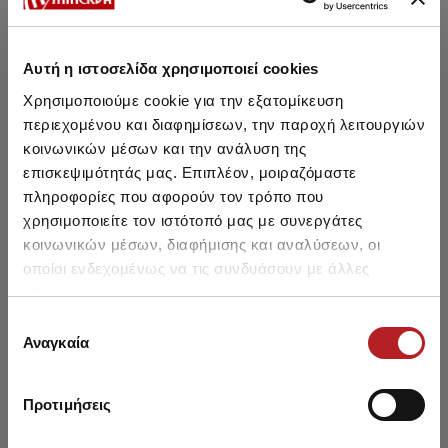
Αυτή η ιστοσελίδα χρησιμοποιεί cookies
Μπορεί να σου αρέσει επίσης
Χρησιμοποιούμε cookie για την εξατομίκευση
περιεχομένου και διαφημίσεων, την παροχή λειτουργιών
κοινωνικών μέσων και την ανάλυση της
HOT OFFER
HOT OFFER
επισκεψιμότητάς μας. Επιπλέον, μοιραζόμαστε
πληροφορίες που αφορούν τον τρόπο που
χρησιμοποιείτε τον ιστότοπό μας με συνεργάτες
κοινωνικών μέσων, διαφήμισης και αναλύσεων, οι
οποίοι ενδεχομένως να τις συνδυάσουν με άλλες
πληροφορίες που τους έχετε παραχωρήσει ή τις οποίες
έχουν συλλέξει σε σχέση με την από μέρους σας χρήση
Επιλογή
των υπηρεσιών τους.
Αναγκαία
συγκατάθεσης
Προτιμήσεις
Fimelle TENCEL™ Modal
Fimelle TENCEL™ Modal
Fi
Brazilian Cut Out Back
Brazilian Γυναικείο
Bra