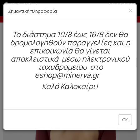
ΚΑΤΑΣΤΗΜΑΤΑ
GR
|
EN
|
SRB
×
Σημαντική πληροφορία
-10% σε παραγγελίες άνω των 200€
Δωρεάν αποστολή άνω των 49€. Παράδοση σε 3-5 εργάσιμες.
To διάστημα 10/8 έως 16/8 δεν θα
0
δρομολογηθούν παραγγελίες και η
Γυναίκα
Εσώρουχα Everyday
Κορμάκια / Bodysuits
επικοινωνία θα γίνεται
αποκλειστικά μέσω ηλεκτρονικού
HOT
OFFER
ταχυδρομείου στο
eshop@minerva.gr
Καλό Καλοκαίρι!
OK