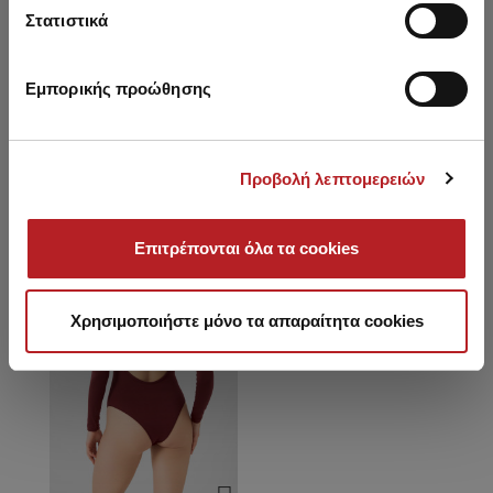
ΓυναικείοΚορμάκι
Κορμάκι με 1 'Ωμο
Στατιστικά
23,00 €
18,10 €
Εμπορικής προώθησης
Είδατε πρόσφατα
Προβολή λεπτομερειών
HOT OFFER
Επιτρέπονται όλα τα cookies
Χρησιμοποιήστε μόνο τα απαραίτητα cookies