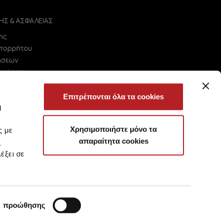
ΗΣ & ΑΣΦΑΛΕΙΑΣ
ης
Απορρήτου
ήσεων
ωτήσεις
Επιτρέπονται όλα τα cookies
ή
Χρησιμοποιήστε μόνο τα
ς με
απαραίτητα cookies
ς
έξει σε
ς προώθησης