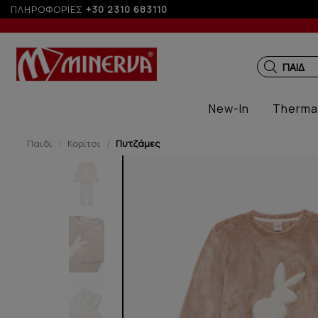
γελίες άνω των 200€ σε περίοδο εκπτώσεων
ΠΛΗΡΟΦΟΡΙΕΣ
+30 2310 683110
ΠΑΙΔΙΚ
New-In
Therma
Παιδί
Κορίτσι
Πυτζάμες