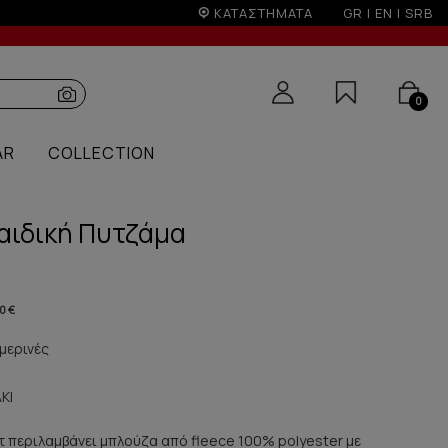
 100€
ΚΑΤΑΣΤΗΜΑΤΑ
GR
|
EN
|
SRB
0
AR
COLLECTION
αιδική Πυτζάμα
0 €
μερινές
ΚΙ
ετ περιλαμβάνει μπλούζα από fleece 100% polyester με