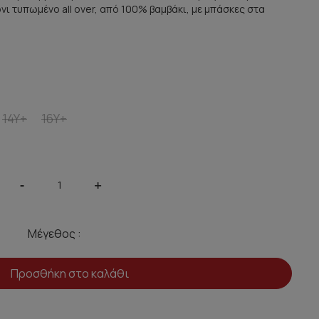
νι τυπωμένο all over, από 100% βαμβάκι, με μπάσκες στα
14Y+
16Y+
-
+
Μέγεθος :
Προσθήκη στο καλάθι