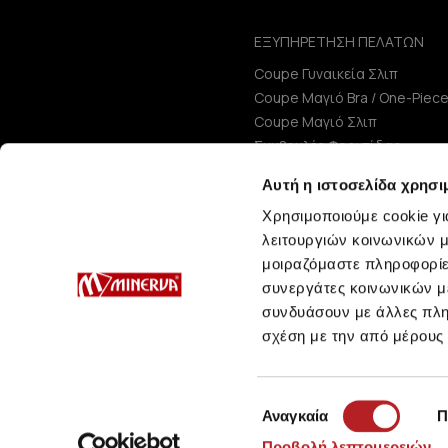
ΕΞΥΠΗΡΕΤΗΣΗ ΠΕΛΑΤΩΝ
Coupe Γυναικεία Σλιπ
Coupe Μαγιό Bra / One-Piec
Coupe Μαγιό Σλιπ
Συμβουλές Φροντίδας
Μεγεθολόγιο
Αυτή η ιστοσελίδα χρησι
Χρησιμοποιούμε cookie γι
λειτουργιών κοινωνικών μ
μοιραζόμαστε πληροφορίε
συνεργάτες κοινωνικών μέ
συνδυάσουν με άλλες πληρ
σχέση με την από μέρους
Επιλογή
Αναγκαία
Π
συγκατάθεσης
Προβολή λεπτομερειών