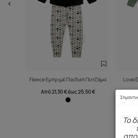
Fleece Εμπριμέ Παιδική Πυτζάμα
Love/
Από 21,30 € έως 25,50 €
Απ
Σημαντι
To δ
απο