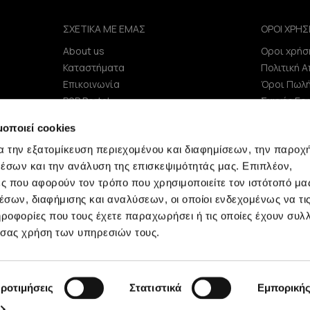
ΣΧΕΤΙΚΑ ΜΕ ΕΜΑΣ
ΟΡΟΙ ΧΡΗΣ
About us
Οροι χρήσ
e
Καταστήματα
Πολιτική 
Επικοινωνία
Όροι Πωλ
B2B Portal
Συχνές Ερ
Επενδυτές (IR)
μοποιεί cookies
ΑΝΑΚΟΙΝΩΣΕΙΣ ΧΑΑ
α την εξατομίκευση περιεχομένου και διαφημίσεων, την παροχ
Εταιρεία
έσων και την ανάλυση της επισκεψιμότητάς μας. Επιπλέον,
ς που αφορούν τον τρόπο που χρησιμοποιείτε τον ιστότοπό μα
σων, διαφήμισης και αναλύσεων, οι οποίοι ενδεχομένως να τι
οφορίες που τους έχετε παραχωρήσει ή τις οποίες έχουν συλλ
 σας χρήση των υπηρεσιών τους.
Minerva © 2009 - 2026 Minerva, All rights reserved.
ροτιμήσεις
Στατιστικά
Εμπορική
development by
netwerk.gr