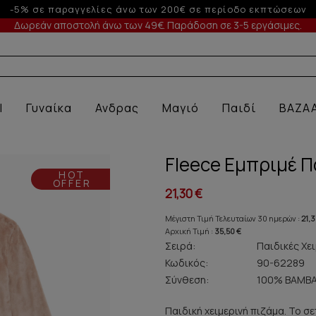
Έως 6 άτοκες δόσεις με πιστωτική άνω των
Δωρεάν αποστολή άνω των 49€. Παράδοση σε 3-5 εργάσιμες.
Α ΕΣΩΡ
l
Γυναίκα
Ανδρας
Μαγιό
Παιδί
BAZA
Fleece Εμπριμέ Π
HOT
OFFER
21,30 €
Μέγιστη Τιμή Τελευταίων 30 ημερών :
21,3
Αρχική Τιμή :
35,50 €
Σειρά:
Παιδικές Χει
Κωδικός:
90-62289
Σύνθεση:
100% ΒΑΜΒΑ
Παιδική χειμερινή πιζάμα. Το σ