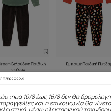
Dream Βελούδινη Παιδική
Εμπριμέ Παιδική Πυτζά
Πυτζάμα
ό 21,50 € έως 25,70 €
15,50 €
κή πληροφορία
ιάστημα 10/8 έως 16/8 δεν θα δρομολογ
παραγγελίες και η επικοινωνία θα γίνετα
Είδατε πρόσφατα
κλειστικά μέσω ηλεκτρονικού ταχυδρο