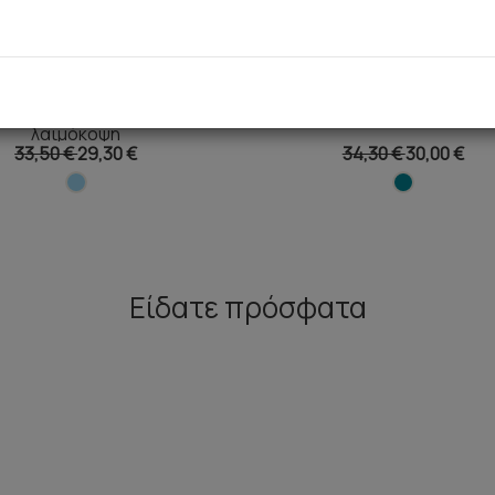
us Ανδρική Πυτζάμα με V
Scooter Ανδρική Πυτζά
λαιμόκοψη
33,50 €
29,30 €
34,30 €
30,00 €
Είδατε πρόσφατα