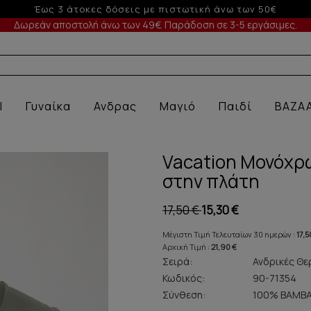
-10% σε παραγγελίες άνω των 200€
Δωρεάν αποστολή άνω των 49€. Παράδοση σε 3-5 εργάσιμες.
Α ΕΣΩΡΟΥΧΑ
l
Γυναίκα
Ανδρας
Μαγιό
Παιδί
BAZA
Vacation Μονόχρω
στην πλάτη
17,50 €
15,30 €
Μέγιστη Τιμή Τελευταίων 30 ημερών :
17,5
Αρχική Τιμή :
21,90 €
Σειρά:
Ανδρικές Θε
Κωδικός:
90-71354
Σύνθεση:
100% ΒΑΜΒΑ