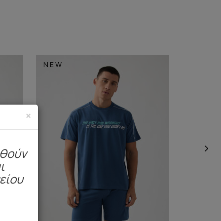
NEW
NEW
×
ηθούν
ι
μείου