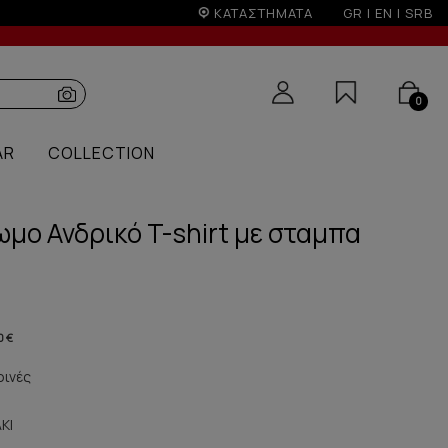
ΚΑΤΑΣΤΗΜΑΤΑ
GR
|
EN
|
SRB
0
AR
COLLECTION
μο Ανδρικό T-shirt με σταμπα
0 €
ρινές
ΚΙ