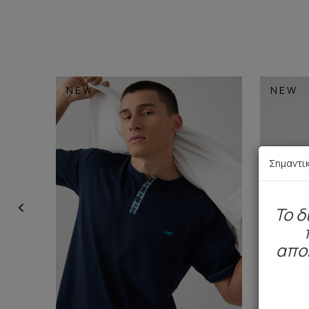
NEW
NEW
Σημαντι
To δ
απο