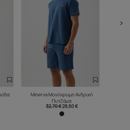
ούδα
Minerva Μονόχρωμη Ανδρική
Miner
Πυτζάμα
32,70 €
28,60 €