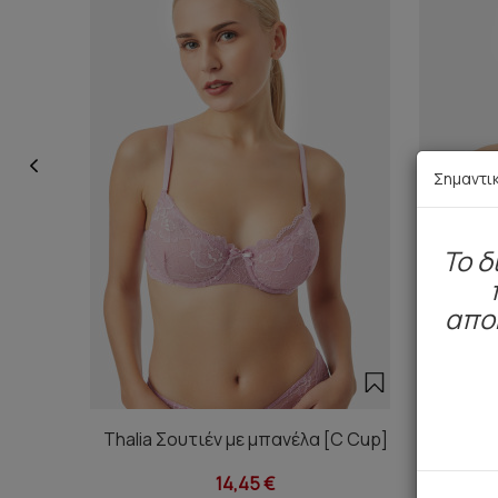
Σημαντι
To δ
απο
Thalia Σουτιέν με μπανέλα [C Cup]
Thalia 
14,45 €