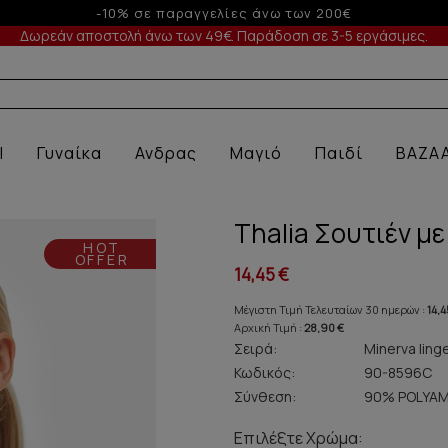
Έως 3 άτοκες δόσεις με πιστωτική άνω των 50€
Δωρεάν αποστολή άνω των 49€. Παράδοση σε 3-5 εργάσιμες.
Α ΕΣΩΡΟΥΧ
l
Γυναίκα
Ανδρας
Μαγιό
Παιδί
BAZA
Thalia Σουτιέν μ
HOT
OFFER
14,45 €
Μέγιστη Τιμή Τελευταίων 30 ημερών :
14,4
Αρχική Τιμή :
28,90 €
Σειρά:
Minerva ling
Κωδικός:
90-8596C
Σύνθεση:
90% POLYAM
Επιλέξτε Χρώμα: