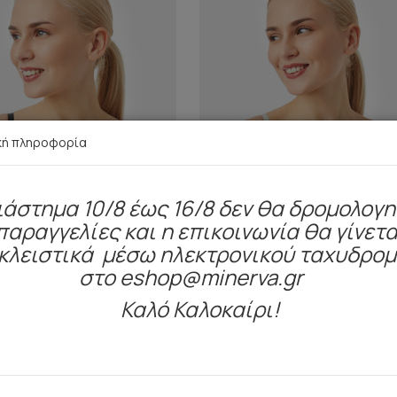
κή πληροφορία
ιάστημα 10/8 έως 16/8 δεν θα δρομολογ
παραγγελίες και η επικοινωνία θα γίνετα
κλειστικά μέσω ηλεκτρονικού ταχυδρο
στο eshop@minerva.gr
Καλό Καλοκαίρι!
Σουτιέν με μπανέλα [C Cup]
Thalia Σουτιέν με μπανέ
14,45 €
14,45 €