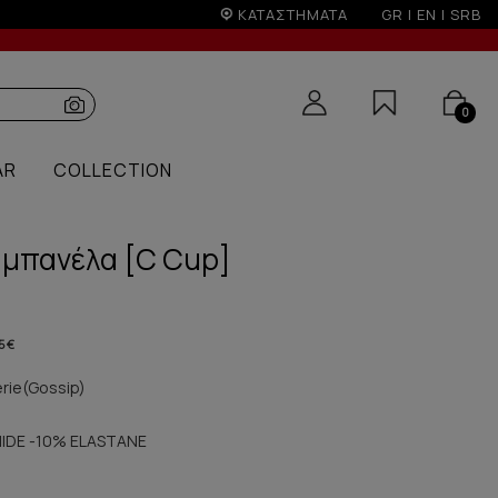
ΚΑΤΑΣΤΗΜΑΤΑ
GR
|
EN
|
SRB
0
AR
COLLECTION
ε μπανέλα [C Cup]
5 €
erie(Gossip)
IDE -10% ELASTANE