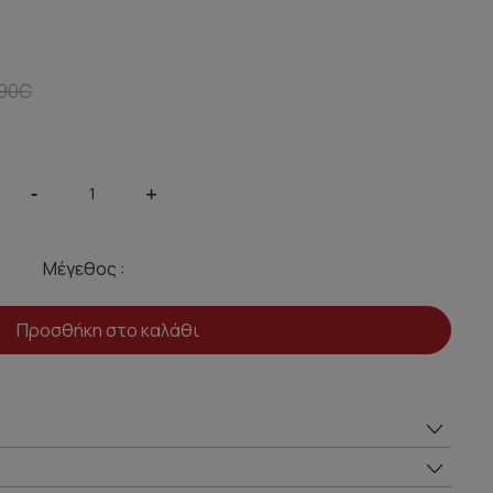
90C
-
+
Μέγεθος :
Προσθήκη στο καλάθι