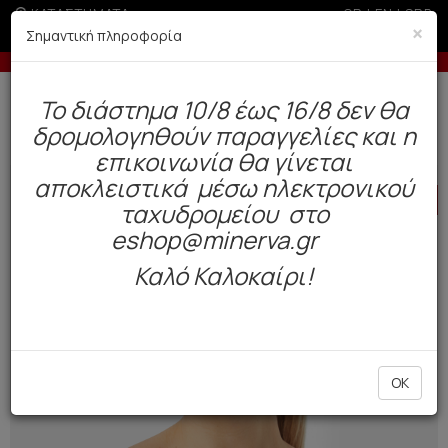
ΚΑΤΑΣΤΗΜΑΤΑ
GR
|
EN
|
SRB
×
Σημαντική πληροφορία
αγγελίες άνω των 200€
Έως 6 άτοκες δόσεις
Δωρεάν αποστολή άνω των 49€. Παράδοση σε 3-5 εργάσιμες.
To διάστημα 10/8 έως 16/8 δεν θα
0
δρομολογηθούν παραγγελίες και η
Γυναίκα
Εσώρουχα / Lingerie
Σουτιέν
επικοινωνία θα γίνεται
αποκλειστικά μέσω ηλεκτρονικού
HOT
OFFER
ταχυδρομείου στο
eshop@minerva.gr
Καλό Καλοκαίρι!
OK