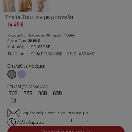
Thalia Σουτιέν με μπανέλα
14,45 €
Μέγιστη Τιμή Τελευταίων 30 ημερών :
14,45 €
Αρχική Τιμή :
28,90 €
Κωδικός:
90-8596B
Σύνθεση:
90% POLYAMIDE -10% ELASTANE
Επιλέξτε Χρώμα:
Επιλέξτε Μέγεθος:
70B
75B
80B
85B
Ενημέρωσέ με όταν είναι διαθέσιμο
Ποσότητα:
-
+
Λίγα κομμάτια