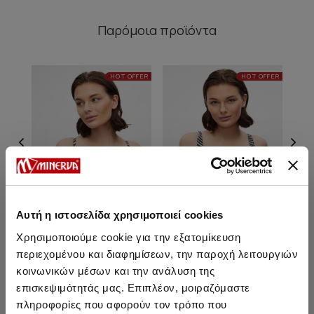
Παρόμοια προϊόντα
HOT OFFER
HOT OFFER
Αυτή η ιστοσελίδα χρησιμοποιεί cookies
Χρησιμοποιούμε cookie για την εξατομίκευση
περιεχομένου και διαφημίσεων, την παροχή λειτουργιών
Tereza Bikini Top με
Tereza Τρίγωνο Full Bikini
κοινωνικών μέσων και την ανάλυση της
μπαλένα [C Cup]
Top
επισκεψιμότητάς μας. Επιπλέον, μοιραζόμαστε
18,45 €
18,45 €
πληροφορίες που αφορούν τον τρόπο που