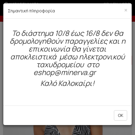
ΚΑΤΑΣΤΗΜΑΤΑ
GR
|
EN
|
SRB
×
Σημαντική πληροφορία
ελίες άνω των 200€ σε περίοδο εκπτώσεων
Έως 6 άτοκε
Δωρεάν αποστολή άνω των 49€. Παράδοση σε 3-5 εργάσιμες.
To διάστημα 10/8 έως 16/8 δεν θα
0
δρομολογηθούν παραγγελίες και η
Μαγιό
Γυναικεία
Μπικίνι
επικοινωνία θα γίνεται
αποκλειστικά μέσω ηλεκτρονικού
HOT
OFFER
ταχυδρομείου στο
eshop@minerva.gr
Καλό Καλοκαίρι!
OK