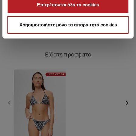
Σλιπ
Επιτρέπονται όλα τα cookies
12,95 €
10,95 €
Χρησιμοποιήστε μόνο τα απαραίτητα cookies
Είδατε πρόσφατα
HOT OFFER