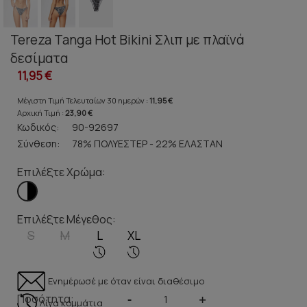
Tereza Tanga Hot Bikini Σλιπ με πλαϊνά
δεσίματα
11,95 €
Μέγιστη Τιμή Τελευταίων 30 ημερών :
11,95 €
Αρχική Τιμή :
23,90 €
Κωδικός:
90-92697
Σύνθεση:
78% ΠΟΛΥΕΣΤΕΡ - 22% ΕΛΑΣΤΑΝ
Επιλέξτε Χρώμα:
Επιλέξτε Μέγεθος:
S
M
L
XL
Ενημέρωσέ με όταν είναι διαθέσιμο
Ποσότητα:
-
+
Λίγα κομμάτια