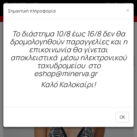
ΚΑΤΑΣΤΗΜΑΤΑ
GR
|
EN
|
SRB
×
Σημαντική πληροφορία
ν 200€ σε περίοδο εκπτώσεων
Έως 6 άτοκες δόσεις με 
Δωρεάν αποστολή άνω των 49€. Παράδοση σε 3-5 εργάσιμες.
To διάστημα 10/8 έως 16/8 δεν θα
0
δρομολογηθούν παραγγελίες και η
Μαγιό
Γυναικεία
Μπικίνι
επικοινωνία θα γίνεται
αποκλειστικά μέσω ηλεκτρονικού
HOT
OFFER
ταχυδρομείου στο
eshop@minerva.gr
Καλό Καλοκαίρι!
OK