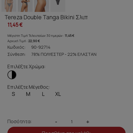
Tereza Double Tanga Bikini Σλιπ
11,45 €
Μέγιστη Τιμή Τελευταίων 30 ημερών :
11,45 €
Αρχική Τιμή :
22,90 €
Κωδικός:
90-92714
Σύνθεση:
78% ΠΟΛΥΕΣΤΕΡ - 22% ΕΛΑΣΤΑΝ
Επιλέξτε Χρώμα:
Επιλέξτε Μέγεθος:
S
M
L
XL
Ποσότητα:
-
+