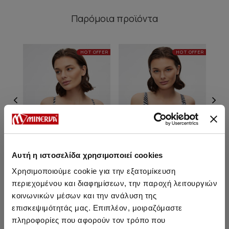
Παρόμοια προϊόντα
HOT OFFER
HOT OFFER
Αυτή η ιστοσελίδα χρησιμοποιεί cookies
Χρησιμοποιούμε cookie για την εξατομίκευση
περιεχομένου και διαφημίσεων, την παροχή λειτουργιών
Tereza Bikini Top με
Tereza Τρίγωνο Full Bikini
κοινωνικών μέσων και την ανάλυση της
μπαλένα [C Cup]
Top
επισκεψιμότητάς μας. Επιπλέον, μοιραζόμαστε
18,45 €
18,45 €
πληροφορίες που αφορούν τον τρόπο που