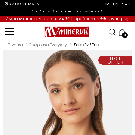
ΚΑΤΑΣΤΗΜΑΤΑ
GR
|
EN
|
SRB
 των 50€
-5% σε παραγγελίες άνω των 200€ σε περίοδ
Δωρεάν αποστολή άνω των 49€. Παράδοση σε 3-5 εργάσιμες.
0
Γυναίκα
Εσώρουχα Everyday
Σουτιέν / Τοπ
HOT
OFFER