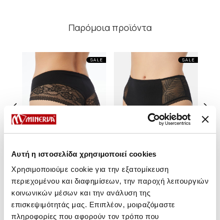
Παρόμοια προϊόντα
SALE
SALE
Αυτή η ιστοσελίδα χρησιμοποιεί cookies
Χρησιμοποιούμε cookie για την εξατομίκευση
περιεχομένου και διαφημίσεων, την παροχή λειτουργιών
Softie TENCEL™ Modal
Softie TENCEL™ Modal
S
κοινωνικών μέσων και την ανάλυση της
Γυναικεία Culotte με
Γυνακεία Midi Culotte με
Γ
επισκεψιμότητάς μας. Επιπλέον, μοιραζόμαστε
δαντέλα
τούλι
18,50 €
15,70 €
17,40 €
14,75 €
πληροφορίες που αφορούν τον τρόπο που