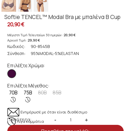
Softie TENCEL™ Modal Bra με μπαλένα B Cup
20,90 €
Μέγιστη Τιμή Τελευταίων 30 ημερών :
20,90 €
Αρχική Τιμή :
29,90 €
Κωδικός:
90-8545B
Σύνθεση:
95%MODAL-5%ELASTAN
Επιλέξτε Χρώμα:
Επιλέξτε Μέγεθος:
70B
75B
80B
85B
Ενημέρωσέ με όταν είναι διαθέσιμο
Ποσότητα:
-
+
Λίγα κομμάτια