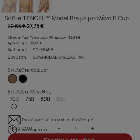
Softie TENCEL™ Modal Bra με μπαλένα B Cup
32,65 €
27,75 €
Μέγιστη Τιμή Τελευταίων 30 ημερών :
32,65 €
Αρχική Τιμή :
32,65 €
Κωδικός:
90-8545B
Σύνθεση:
95%MODAL-5%ELASTAN
Επιλέξτε Χρώμα:
Επιλέξτε Μέγεθος:
70B
75B
80B
85B
Ενημέρωσέ με όταν είναι διαθέσιμο
Ποσότητα:
-
+
Λίγα κομμάτια