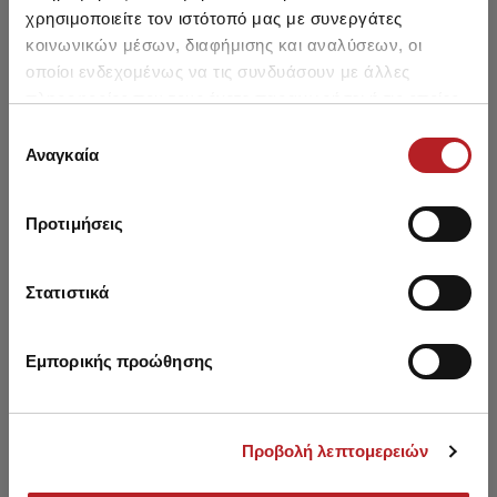
χρησιμοποιείτε τον ιστότοπό μας με συνεργάτες
κοινωνικών μέσων, διαφήμισης και αναλύσεων, οι
οποίοι ενδεχομένως να τις συνδυάσουν με άλλες
πληροφορίες που τους έχετε παραχωρήσει ή τις οποίες
έχουν συλλέξει σε σχέση με την από μέρους σας χρήση
Επιλογή
Μπορεί να σου αρέσει επίσης
των υπηρεσιών τους.
Αναγκαία
συγκατάθεσης
SALE
SALE
Προτιμήσεις
Στατιστικά
Εμπορικής προώθησης
Προβολή λεπτομερειών