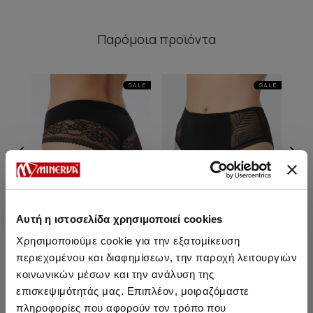
Παρόμοια προϊόντα
SALE
SALE
Αυτή η ιστοσελίδα χρησιμοποιεί cookies
Χρησιμοποιούμε cookie για την εξατομίκευση
περιεχομένου και διαφημίσεων, την παροχή λειτουργιών
Softie TENCEL™ Modal
Softie TENCEL™ Modal
S
κοινωνικών μέσων και την ανάλυση της
Γυναικεία Culotte με
Γυνακεία Midi Culotte με
Γ
επισκεψιμότητάς μας. Επιπλέον, μοιραζόμαστε
δαντέλα
τούλι
18,50 €
15,70 €
17,40 €
14,75 €
πληροφορίες που αφορούν τον τρόπο που