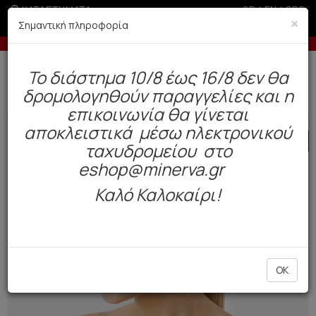
ΚΑΤΑΣΤΗΜΑΤΑ
GR
|
EN
|
SRB
×
Σημαντική πληροφορία
στωτική άνω των 100€
-10% σε παραγγελίες 
Δωρεάν αποστολή άνω των 49€. Παράδοση σε 3-5 εργάσιμες.
To διάστημα 10/8 έως 16/8 δεν θα
0
δρομολογηθούν παραγγελίες και η
Γυναίκα
Εσώρουχα Everyday
Σουτιέν / Τοπ
επικοινωνία θα γίνεται
αποκλειστικά μέσω ηλεκτρονικού
SALE
ταχυδρομείου στο
eshop@minerva.gr
Καλό Καλοκαίρι!
OK