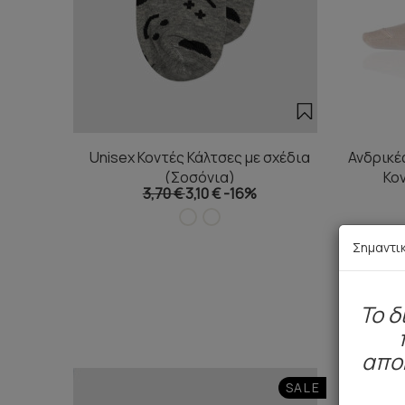
Unisex Κοντές Κάλτσες με σχέδια
Ανδρικέ
(Σοσόνια)
Κο
3,70 €
3,10 €
-16%
Σημαντι
To δ
απο
SALE