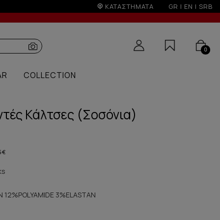
Έως 6 άτοκες δόσεις με πιστωτική άνω των 100€
ΚΑΤΑΣΤΗΜΑΤΑ
GR
|
EN
|
SRB
0
AR
COLLECTION
οντές Κάλτσες (Σοσόνια)
5 €
ks
 12%POLYAMIDE 3%ELASTAN