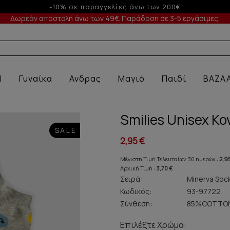
γελίες άνω των 200€
Δωρεάν αποστολή άνω των 49€. Παράδοση σε 3-5 εργάσιμες.
 Ε
l
Γυναίκα
Ανδρας
Μαγιό
Παιδί
BAZA
Smilies Unisex Κ
SALE
2,95 €
Μέγιστη Τιμή Τελευταίων 30 ημερών :
2,9
Αρχική Τιμή :
3,70 €
Σειρά:
Minerva Soc
Κωδικός:
93-97722
Σύνθεση:
85%COTTON
Επιλέξτε Χρώμα: