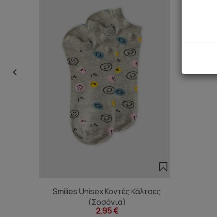
Smilies Unisex Κοντές Κάλτσες
(Σοσόνια)
2,95 €