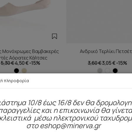
ς Μονόχρωμες Βαμβακερές
Ανδρικό Τερλίκι Πετσέ
ντές Αόρατες Κάλτσες
5,30 €
4,50 €
-15%
3,60 €
3,05 €
-15%
κή πληροφορία
ιάστημα 10/8 έως 16/8 δεν θα δρομολογ
Είδατε πρόσφατα
παραγγελίες και η επικοινωνία θα γίνετα
κλειστικά μέσω ηλεκτρονικού ταχυδρο
στο eshop@minerva.gr