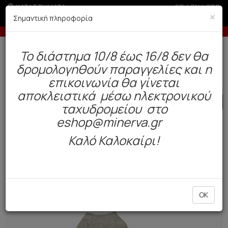
ΚΑΤΑΣΤΗΜΑΤΑ
GR
|
EN
|
SRB
×
Σημαντική πληροφορία
-10% σε παραγγελίες άνω των 200€
Δωρεάν αποστολή άνω των 49€. Παράδοση σε 3-5 εργάσιμες.
To διάστημα 10/8 έως 16/8 δεν θα
0
δρομολογηθούν παραγγελίες και η
Ανδρας
Κάλτσες
Καλοκαίρι
επικοινωνία θα γίνεται
αποκλειστικά μέσω ηλεκτρονικού
SALE
ταχυδρομείου στο
eshop@minerva.gr
Καλό Καλοκαίρι!
OK