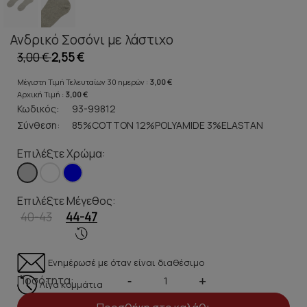
Ανδρικό Σοσόνι με λάστιχο
3,00 €
2,55 €
Μέγιστη Τιμή Τελευταίων 30 ημερών :
3,00 €
Αρχική Τιμή :
3,00 €
Κωδικός:
93-99812
Σύνθεση:
85%COTTON 12%POLYAMIDE 3%ELASTAN
Επιλέξτε Χρώμα:
Επιλέξτε Μέγεθος:
40-43
44-47
Ενημέρωσέ με όταν είναι διαθέσιμο
Ποσότητα:
-
+
Λίγα κομμάτια