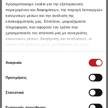
Χρησιμοποιούμε cookie για την εξατομίκευση
περιεχομένου και διαφημίσεων, την παροχή λειτουργιών
κοινωνικών μέσων και την ανάλυση της
επισκεψιμότητάς μας. Επιπλέον, μοιραζόμαστε
πληροφορίες που αφορούν τον τρόπο που
χρησιμοποιείτε τον ιστότοπό μας με συνεργάτες
κοινωνικών μέσων, διαφήμισης και αναλύσεων, οι
οποίοι ενδεχομένως να τις συνδυάσουν με άλλες
πληροφορίες που τους έχετε παραχωρήσει ή τις οποίες
έχουν συλλέξει σε σχέση με την από μέρους σας χρήση
Επιλογή
Smilies Unisex Κοντές
Ανδρικές Μονόχρωμες
Α
των υπηρεσιών τους.
Αναγκαία
συγκατάθεσης
Κάλτσες (Σοσόνια)
Βαμβακερές Κοντές
Κάλτσες (Σοσόνια) 3τμχ
2,95 €
8,50 €
7,20 €
-15%
Προτιμήσεις
Στατιστικά
Είδατε πρόσφατα
Εμπορικής προώθησης