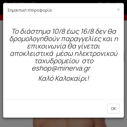
ΚΑΤΑΣΤΗΜΑΤΑ
GR
|
EN
|
SRB
×
Σημαντική πληροφορία
-10% σε παραγγελίες άνω των 200€
Δωρεάν αποστολή άνω των 49€. Παράδοση σε 3-5 εργάσιμες.
To διάστημα 10/8 έως 16/8 δεν θα
0
δρομολογηθούν παραγγελίες και η
Ανδρας
Εσώρουχα
Σλιπ
επικοινωνία θα γίνεται
αποκλειστικά μέσω ηλεκτρονικού
SALE
ταχυδρομείου στο
eshop@minerva.gr
Καλό Καλοκαίρι!
OK