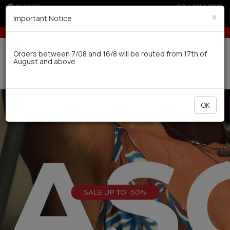
SHOPS
GR
|
EN
|
SRB
×
Important Notice
ders over 100€
5% off for orders over 250€ for EU & 300€ for non EU (sal
Delivery in 7-9 working days via UPS
Orders between 7/08 and 16/8 will be routed from 17th of
August and above
0
OK
EAS
SALE UP TO -50%