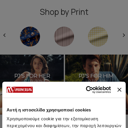
Shop by Print
PJ'S FOR HER
PJ'S FOR HIM
UP TO -30%
UP TO -30%
SHOP SALE
SHOP SALE
Αυτή η ιστοσελίδα χρησιμοποιεί cookies
Χρησιμοποιούμε cookie για την εξατομίκευση
περιεχομένου και διαφημίσεων, την παροχή λειτουργιών