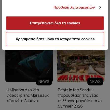
Προβολή λεπτομερειών
Επιτρέπονται όλα τα cookies
Minerva Blog
Χρησιμοποιήστε μόνο τα απαραίτητα cookies
NEWS
NEWS
Η Minerva στο νέο
Prints in the Sand: Η
videoclip της Marseaux
παρουσίαση της νέας
«Γρανίτα Λεμόνι»
συλλογής μαγιό Minerva
Summer 2026