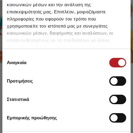
κοινωνικών μέσων και την ανάλυση της
επισκεψιμότητάς μας. Επιπλέον, μοιραζόμαστε
πληροφορίες που αφορούν τον τρόπο που
FOR GIRLS
FOR BOYS
χρησιμοποιείτε τον ιστότοπό μας με συνεργάτες
UP TO -30%
UP TO -30%
κοινωνικών μέσων, διαφήμισης και αναλύσεων, οι
SHOP SALE
SHOP SALE
οποίοι ενδεχομένως να τις συνδυάσουν με άλλες
πληροφορίες που τους έχετε παραχωρήσει ή τις οποίες
έχουν συλλέξει σε σχέση με την από μέρους σας χρήση
Επιλογή
των υπηρεσιών τους.
Αναγκαία
συγκατάθεσης
Προτιμήσεις
Στατιστικά
Εμπορικής προώθησης