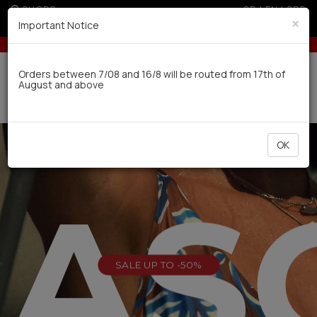
SHOPS
GR
|
EN
|
SRB
×
Important Notice
U (sale season)
10% off for orders over 250€ for EU & 300€ for 
Delivery in 7-9 working days via UPS
Orders between 7/08 and 16/8 will be routed from 17th of
August and above
0
OK
EAS
SALE UP TO -50%