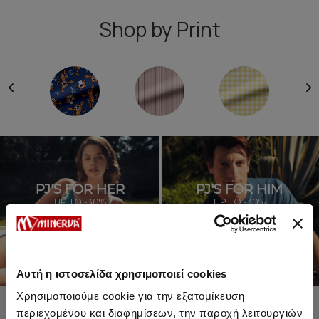
Shop by Print
PJ'S FOR HER
PJ'S FOR HIM
UP TO -30%
UP TO -30%
SHOP SALE
SHOP SALE
Αυτή η ιστοσελίδα χρησιμοποιεί cookies
Χρησιμοποιούμε cookie για την εξατομίκευση
περιεχομένου και διαφημίσεων, την παροχή λειτουργιών