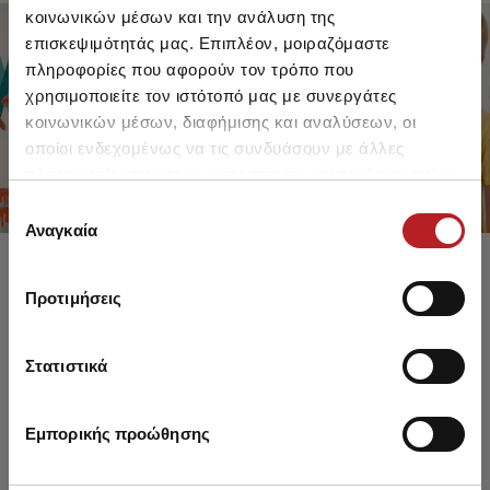
κοινωνικών μέσων και την ανάλυση της
επισκεψιμότητάς μας. Επιπλέον, μοιραζόμαστε
πληροφορίες που αφορούν τον τρόπο που
FOR GIRLS
FOR BOYS
χρησιμοποιείτε τον ιστότοπό μας με συνεργάτες
UP TO -30%
UP TO -30%
κοινωνικών μέσων, διαφήμισης και αναλύσεων, οι
SHOP SALE
SHOP SALE
οποίοι ενδεχομένως να τις συνδυάσουν με άλλες
πληροφορίες που τους έχετε παραχωρήσει ή τις οποίες
έχουν συλλέξει σε σχέση με την από μέρους σας χρήση
Επιλογή
των υπηρεσιών τους.
Αναγκαία
συγκατάθεσης
Προτιμήσεις
Στατιστικά
Εμπορικής προώθησης