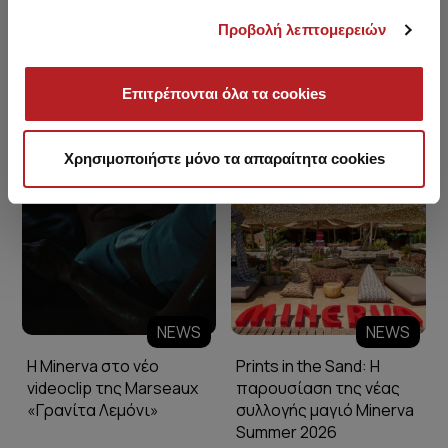
Προβολή λεπτομερειών
Επιτρέπονται όλα τα cookies
Minerva Blog
Χρησιμοποιήστε μόνο τα απαραίτητα cookies
NEWS
NEWS
Η Minerva στο νέο
Prints in the Sand: Η
videoclip της Marseaux
παρουσίαση της νέας
«Γρανίτα Λεμόνι»
συλλογής μαγιό Minerva
Summer 2026