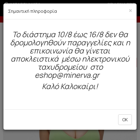
ΚΑΤΑΣΤΗΜΑΤΑ
GR
|
EN
|
SRB
×
Σημαντική πληροφορία
 παραγγελίες άνω των 200€
-5% σε παραγγελίες 
Δωρεάν αποστολή άνω των 49€. Παράδοση σε 3-5 εργάσιμες.
To διάστημα 10/8 έως 16/8 δεν θα
0
δρομολογηθούν παραγγελίες και η
Μαγιό
Γυναικεία
Μπικίνι
επικοινωνία θα γίνεται
αποκλειστικά μέσω ηλεκτρονικού
HOT
OFFER
ταχυδρομείου στο
eshop@minerva.gr
Καλό Καλοκαίρι!
OK