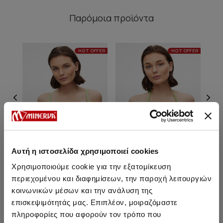
Παρόμοια προϊόντα
HOT OFFER
HOT OFFER
Αυτή η ιστοσελίδα χρησιμοποιεί cookies
Χρησιμοποιούμε cookie για την εξατομίκευση
περιεχομένου και διαφημίσεων, την παροχή λειτουργιών
Lorin Bralette Bikini Top
Lorin Τρίγωνο Bikini Top [D
Lo
κοινωνικών μέσων και την ανάλυση της
Cup]
επισκεψιμότητάς μας. Επιπλέον, μοιραζόμαστε
17,45 €
12,45 €
πληροφορίες που αφορούν τον τρόπο που