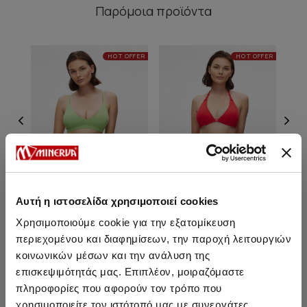
Παρόμοια προϊόντα
HOT OFFER
HOT OFFER
Αυτή η ιστοσελίδα χρησιμοποιεί cookies
Χρησιμοποιούμε cookie για την εξατομίκευση
περιεχομένου και διαφημίσεων, την παροχή λειτουργιών
Lorin Rio V Brazil Bikini Σλιπ
Lorin Rio Bikini Σλιπ με
Lo
πλαϊνά δεσίματα
κοινωνικών μέσων και την ανάλυση της
επισκεψιμότητάς μας. Επιπλέον, μοιραζόμαστε
9,95 €
10,95 €
πληροφορίες που αφορούν τον τρόπο που
χρησιμοποιείτε τον ιστότοπό μας με συνεργάτες