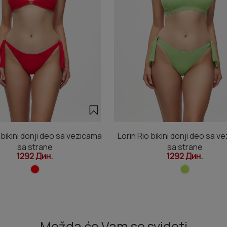
 bikini donji deo sa vezicama
Lorin Rio bikini donji deo sa 
sa strane
sa strane
1292 Дин.
1292 Дин.
Možda će Vam se svideti