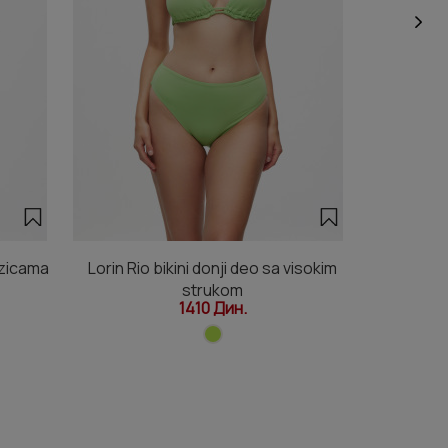
vezicama
Lorin Rio bikini donji deo sa visokim
L
strukom
1410 Дин.