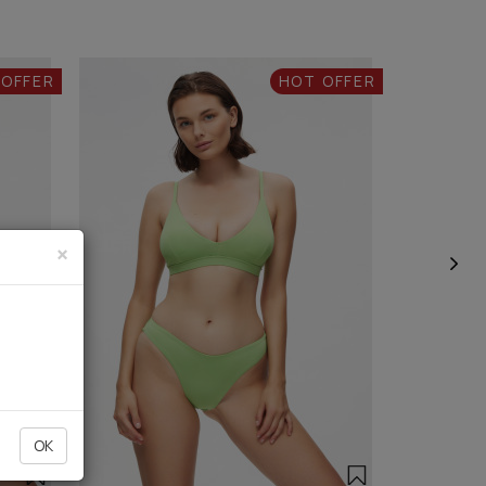
 OFFER
HOT OFFER
×
OK