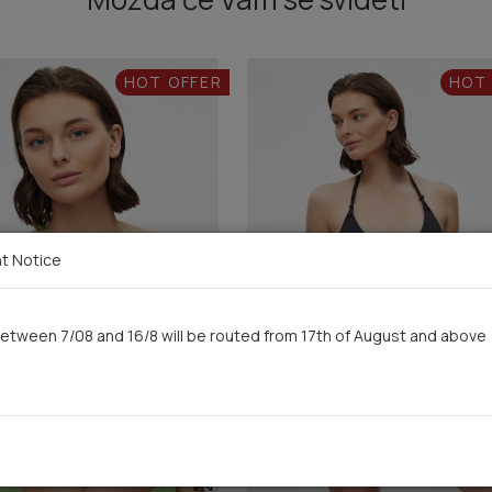
HOT OFFER
HOT
t Notice
etween 7/08 and 16/8 will be routed from 17th of August and above