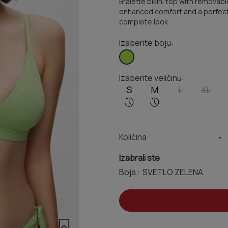
Bralette bikini top with removab
enhanced comfort and a perfect f
complete look.
Izaberite boju:
Izaberite veličinu:
S
M
L
XL
Količina:
-
Izabrali ste
Boja :