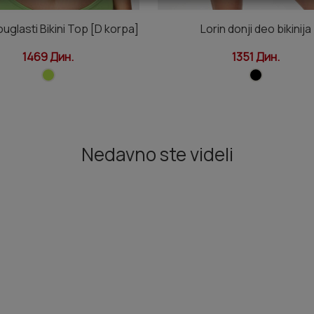
ouglasti Bikini Top [D korpa]
Lorin donji deo bikinija
1469 Дин.
1351 Дин.
Nedavno ste videli