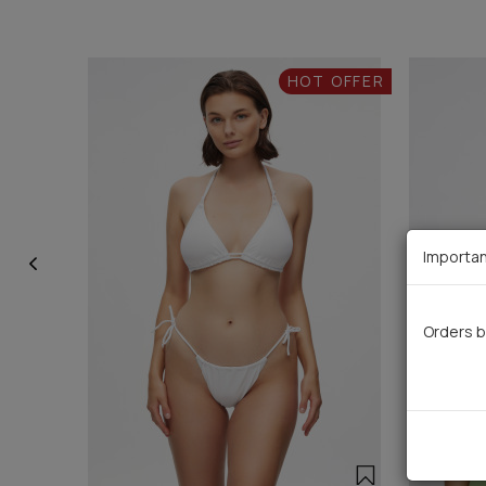
HOT OFFER
Importan
Orders b