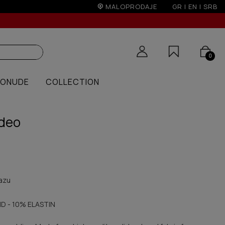
MALOPRODAJE
GR
|
EN
|
SRB
0
PONUDE
COLLECTION
 deo
azu
D - 10% ELASTIN