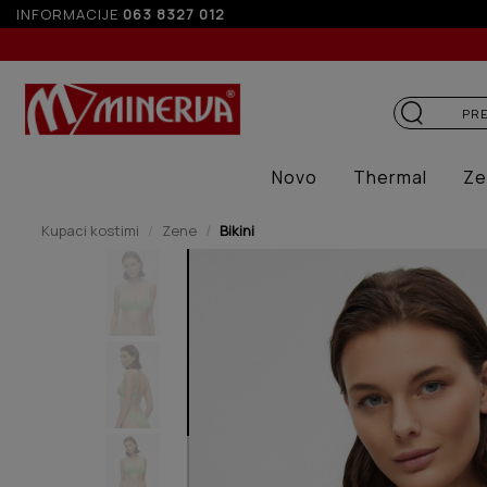
INFORMACIJE
063 8327 012
Novo
Thermal
Ze
Kupaci kostimi
Zene
Bikini