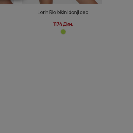
Lorin Rio bikini donji deo
Lo
1174 Дин.