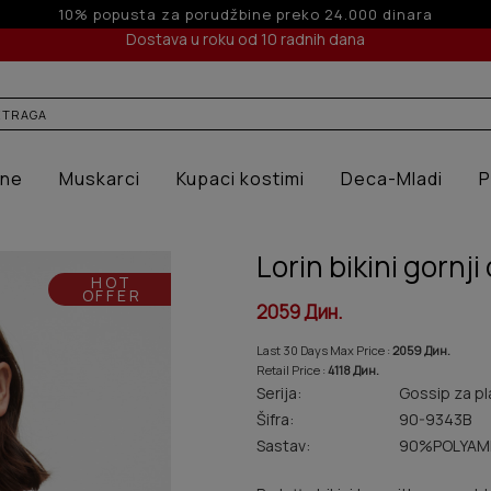
Besplatna dostava za porudžbine preko 4.000 dinara
Dostava u roku od 10 radnih dana
ne
Muskarci
Kupaci kostimi
Deca-Mladi
Lorin bikini gornji
HOT
OFFER
2059 Дин.
Last 30 Days Max Price :
2059 Дин.
Retail Price :
4118 Дин.
Serija:
Gossip za pl
Šifra:
90-9343B
Sastav:
90%POLYAMI