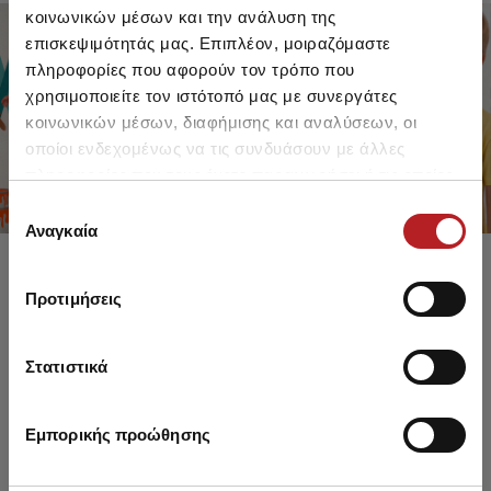
κοινωνικών μέσων και την ανάλυση της
επισκεψιμότητάς μας. Επιπλέον, μοιραζόμαστε
πληροφορίες που αφορούν τον τρόπο που
FOR GIRLS
FOR BOYS
χρησιμοποιείτε τον ιστότοπό μας με συνεργάτες
UP TO -30%
UP TO -30%
κοινωνικών μέσων, διαφήμισης και αναλύσεων, οι
SHOP SALE
SHOP SALE
οποίοι ενδεχομένως να τις συνδυάσουν με άλλες
πληροφορίες που τους έχετε παραχωρήσει ή τις οποίες
έχουν συλλέξει σε σχέση με την από μέρους σας χρήση
Επιλογή
των υπηρεσιών τους.
Αναγκαία
συγκατάθεσης
Προτιμήσεις
Στατιστικά
Εμπορικής προώθησης