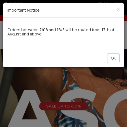
SHOPS
GR
|
EN
|
SRB
×
Important Notice
ards for orders over 100€
10% off for orders over 250€ for EU & 3
Delivery in 7-9 working days via UPS
Orders between 7/08 and 16/8 will be routed from 17th of
August and above
0
OK
EAS
SALE UP TO -50%