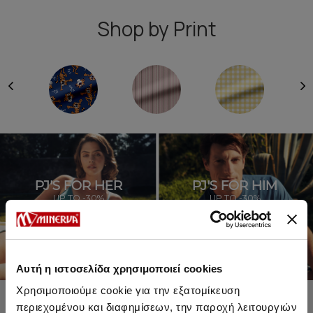
Shop by Print
PJ'S FOR HER
PJ'S FOR HIM
UP TO -30%
UP TO -30%
SHOP SALE
SHOP SALE
Αυτή η ιστοσελίδα χρησιμοποιεί cookies
Χρησιμοποιούμε cookie για την εξατομίκευση
περιεχομένου και διαφημίσεων, την παροχή λειτουργιών