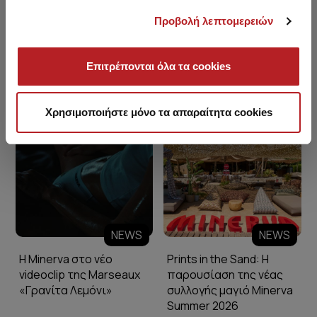
Προβολή λεπτομερειών
Επιτρέπονται όλα τα cookies
Minerva Blog
Χρησιμοποιήστε μόνο τα απαραίτητα cookies
NEWS
NEWS
Η Minerva στο νέο
Prints in the Sand: Η
videoclip της Marseaux
παρουσίαση της νέας
«Γρανίτα Λεμόνι»
συλλογής μαγιό Minerva
Summer 2026