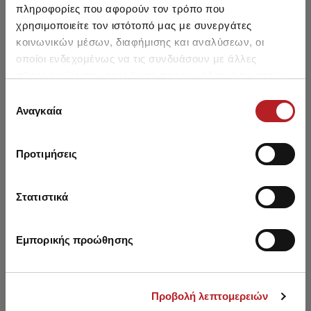
πλαϊνά δεσίματα &
Σλιπ
πληροφορίες που αφορούν τον τρόπο που
χάντρες
20,20 €
14,45 €
18,10 €
12,95 €
χρησιμοποιείτε τον ιστότοπό μας με συνεργάτες
κοινωνικών μέσων, διαφήμισης και αναλύσεων, οι
οποίοι ενδεχομένως να τις συνδυάσουν με άλλες
πληροφορίες που τους έχετε παραχωρήσει ή τις οποίες
έχουν συλλέξει σε σχέση με την από μέρους σας χρήση
Επιλογή
των υπηρεσιών τους.
Αναγκαία
Μπορεί να σου αρέσει επίσης
συγκατάθεσης
Προτιμήσεις
NEW
NEW
NE
Στατιστικά
Εμπορικής προώθησης
Προβολή λεπτομερειών