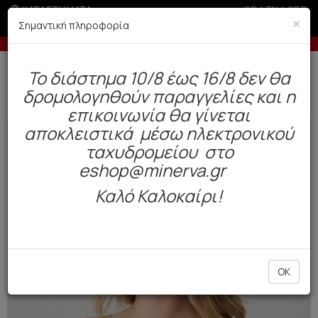
ΚΑΤΑΣΤΗΜΑΤΑ
GR
|
EN
|
SRB
×
Σημαντική πληροφορία
ις με πιστωτική άνω των 100€
-5% σε παραγγελίες άνω 
Δωρεάν αποστολή άνω των 49€. Παράδοση σε 3-5 εργάσιμες.
To διάστημα 10/8 έως 16/8 δεν θα
0
δρομολογηθούν παραγγελίες και η
Μαγιό
Γυναικεία
Μπικίνι
επικοινωνία θα γίνεται
αποκλειστικά μέσω ηλεκτρονικού
NEW
ταχυδρομείου στο
eshop@minerva.gr
Καλό Καλοκαίρι!
OK