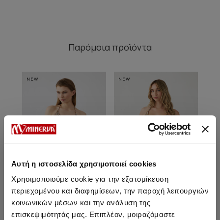
Παρόμοια προϊόντα
NEW
NEW
NE
Αυτή η ιστοσελίδα χρησιμοποιεί cookies
Χρησιμοποιούμε cookie για την εξατομίκευση
περιεχομένου και διαφημίσεων, την παροχή λειτουργιών
κοινωνικών μέσων και την ανάλυση της
Lalla Tanga Bikini Σλιπ με
Lalla Rio V Brazilian Bikini
La
επισκεψιμότητάς μας. Επιπλέον, μοιραζόμαστε