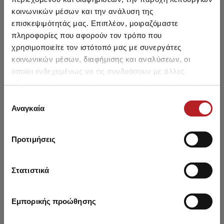
κοινωνικών μέσων και την ανάλυση της
επισκεψιμότητάς μας. Επιπλέον, μοιραζόμαστε
πληροφορίες που αφορούν τον τρόπο που
χρησιμοποιείτε τον ιστότοπό μας με συνεργάτες
Classic Γυναικείο
Classic Γυναικείο
Βαμβακερό Brazil Σλιπ
Βαμβακερό Rib 1x1
Βαμβ
κοινωνικών μέσων, διαφήμισης και αναλύσεων, οι
[πλέξη rib 2x2]
Κοντομάνικο Φανελάκι
Φ
οποίοι ενδεχομένως να τις συνδυάσουν με άλλες
8,60 €
7,30 €
-15%
21,65 €
18,40 €
-15%
Μοτίφ 2τμχ
πληροφορίες που τους έχετε παραχωρήσει ή τις οποίες
έχουν συλλέξει σε σχέση με την από μέρους σας χρήση
Επιλογή
των υπηρεσιών τους.
Αναγκαία
συγκατάθεσης
Μπορεί να σου αρέσει επίσης
Προτιμήσεις
Στατιστικά
SALE
SALE
Εμπορικής προώθησης