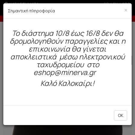
ΚΑΤΑΣΤΗΜΑΤΑ
GR
|
EN
|
SRB
×
Σημαντική πληροφορία
ις με πιστωτική άνω των 100€
-10% σε παραγ
Δωρεάν αποστολή άνω των 49€. Παράδοση σε 3-5 εργάσιμες.
To διάστημα 10/8 έως 16/8 δεν θα
0
δρομολογηθούν παραγγελίες και η
Γυναίκα
Εσώρουχα Everyday
Σλιπ
επικοινωνία θα γίνεται
αποκλειστικά μέσω ηλεκτρονικού
SALE
ταχυδρομείου στο
eshop@minerva.gr
Καλό Καλοκαίρι!
OK