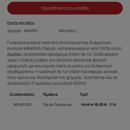
Προσθήκη στο καλάθι
Εχετε επιλέξει
Χρώμα :
Μέγεθος :
Γυναικεία κυλότα maxi από την κλασική και διαχρονική
συλλογή MINERVA Classic, κατασκευασμένη από 100% πενιέ
βαμβάκι σε pointelle ύφασμα με πλέξη rib 1x1. Σχεδιασμένη
χωρίς πλαϊνές ραφές για απόλυτη άνεση και φυσική
εφαρμογή, με εσωτερικό λάστιχο μέσης για διακριτική
σταθερότητα. Η ελαστική rib 1x1 πλέξη προσφέρει αντοχή
στον χρόνο και διατήρηση της φόρμας. Διατίθεται και σε
συσκευασία 3 τεμαχίων με κωδικό 83203.
Συσκευασίες
Τεμάχια
Τιμή
90-83203
Τριών Τεμαχίων
19,60 €
16,65 €
-15%