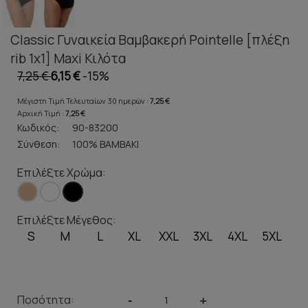
Classic Γυναικεία Βαμβακερή Pointelle [πλέξη
rib 1x1] Maxi Κιλότα
7,25 €
6,15 €
-15%
Μέγιστη Τιμή Τελευταίων 30 ημερών :
7,25 €
Αρχική Τιμή :
7,25 €
Κωδικός:
90-83200
Σύνθεση:
100% ΒΑΜΒΑΚΙ
Επιλέξτε Χρώμα:
Επιλέξτε Μέγεθος:
S
M
L
XL
XXL
3XL
4XL
5XL
Ποσότητα:
-
+