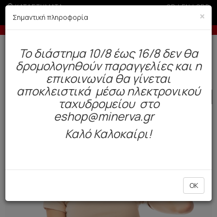
ΚΑΤΑΣΤΗΜΑΤΑ
GR
|
EN
|
SRB
×
Σημαντική πληροφορία
ς άνω των 200€ σε περίοδο εκπτώσεων
Έως 6 άτοκες δό
Δωρεάν αποστολή άνω των 49€. Παράδοση σε 3-5 εργάσιμες.
To διάστημα 10/8 έως 16/8 δεν θα
0
δρομολογηθούν παραγγελίες και η
Γυναίκα
Εσώρουχα Everyday
Φανελάκια
επικοινωνία θα γίνεται
αποκλειστικά μέσω ηλεκτρονικού
SALE
ταχυδρομείου στο
eshop@minerva.gr
Καλό Καλοκαίρι!
OK