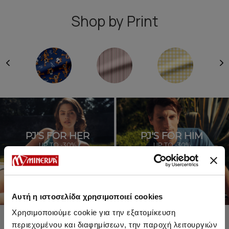
Shop by Print
PJ'S FOR HER
PJ'S FOR HIM
UP TO -30%
UP TO -30%
SHOP SALE
SHOP SALE
Αυτή η ιστοσελίδα χρησιμοποιεί cookies
Χρησιμοποιούμε cookie για την εξατομίκευση
περιεχομένου και διαφημίσεων, την παροχή λειτουργιών