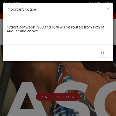
SHOPS
GR
|
EN
|
SRB
×
Important Notice
€ for non EU
5% off for orders over 250€ for EU & 300€ for non 
Delivery in 7-9 working days via UPS
Orders between 7/08 and 16/8 will be routed from 17th of
August and above
0
OK
EAS
SALE UP TO -50%