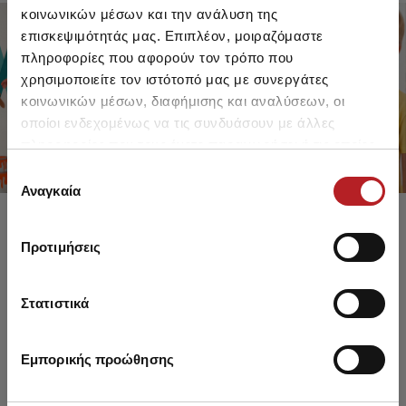
κοινωνικών μέσων και την ανάλυση της
επισκεψιμότητάς μας. Επιπλέον, μοιραζόμαστε
πληροφορίες που αφορούν τον τρόπο που
FOR GIRLS
FOR BOYS
χρησιμοποιείτε τον ιστότοπό μας με συνεργάτες
UP TO -30%
UP TO -30%
κοινωνικών μέσων, διαφήμισης και αναλύσεων, οι
SHOP SALE
SHOP SALE
οποίοι ενδεχομένως να τις συνδυάσουν με άλλες
πληροφορίες που τους έχετε παραχωρήσει ή τις οποίες
έχουν συλλέξει σε σχέση με την από μέρους σας χρήση
Επιλογή
των υπηρεσιών τους.
Αναγκαία
συγκατάθεσης
Προτιμήσεις
Στατιστικά
Εμπορικής προώθησης