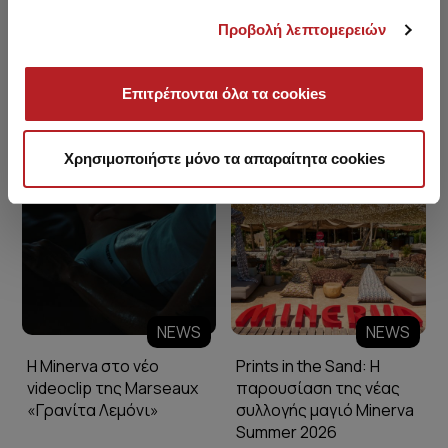
Προβολή λεπτομερειών
Επιτρέπονται όλα τα cookies
Minerva Blog
Χρησιμοποιήστε μόνο τα απαραίτητα cookies
NEWS
NEWS
Η Minerva στο νέο
Prints in the Sand: Η
videoclip της Marseaux
παρουσίαση της νέας
«Γρανίτα Λεμόνι»
συλλογής μαγιό Minerva
Summer 2026