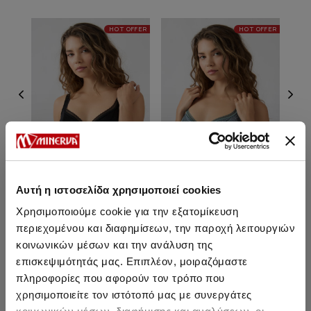
HOT OFFER
HOT OFFER
Αυτή η ιστοσελίδα χρησιμοποιεί cookies
Χρησιμοποιούμε cookie για την εξατομίκευση
Gaia Γυναικείο Σουτιέν με
Gaia Γυναικείο Σουτιέν με
Ga
μπανέλα
μπανέλα
περιεχομένου και διαφημίσεων, την παροχή λειτουργιών
κοινωνικών μέσων και την ανάλυση της
22,10 €
22,10 €
επισκεψιμότητάς μας. Επιπλέον, μοιραζόμαστε
πληροφορίες που αφορούν τον τρόπο που
χρησιμοποιείτε τον ιστότοπό μας με συνεργάτες