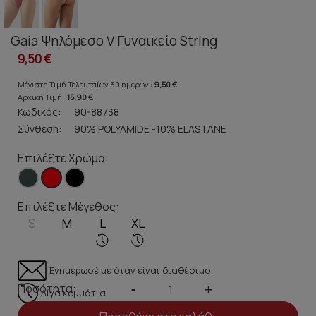
Gaia Ψηλόμεσο V Γυναικείο String
9,50 €
Μέγιστη Τιμή Τελευταίων 30 ημερών :
9,50 €
Αρχική Τιμή :
15,90 €
Κωδικός:
90-88738
Σύνθεση:
90% POLYAMIDE -10% ELASTANE
Επιλέξτε Χρώμα:
Επιλέξτε Μέγεθος:
S
M
L
XL
Ενημέρωσέ με όταν είναι διαθέσιμο
Ποσότητα:
-
+
Λίγα κομμάτια