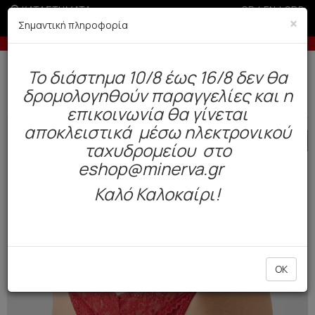
ΚΑΤΑΣΤΗΜΑΤΑ
GR
|
EN
|
SRB
×
Σημαντική πληροφορία
ς άνω των 200€
-5% σε παραγγελίες άνω των 200
Δωρεάν αποστολή άνω των 49€. Παράδοση σε 3-5 εργάσιμες.
To διάστημα 10/8 έως 16/8 δεν θα
0
δρομολογηθούν παραγγελίες και η
Γυναίκα
Εσώρουχα / Lingerie
Σλιπ
επικοινωνία θα γίνεται
αποκλειστικά μέσω ηλεκτρονικού
HOT
OFFER
ταχυδρομείου στο
eshop@minerva.gr
Καλό Καλοκαίρι!
OK