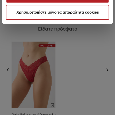
Χρησιμοποιήστε μόνο τα απαραίτητα cookies
Είδατε πρόσφατα
HOT OFFER
Gaia Ψηλόμεσο V Γυναικείο