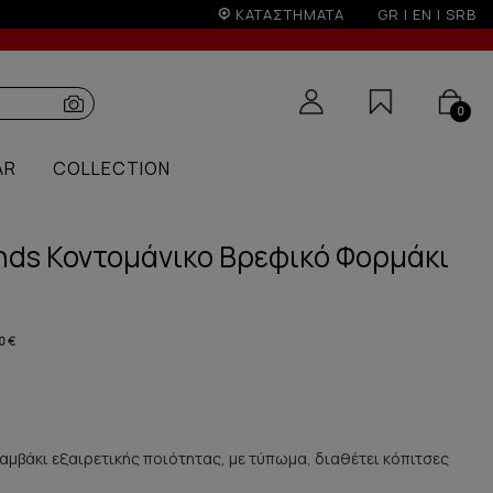
πτώσεων
ΚΑΤΑΣΤΗΜΑΤΑ
GR
|
EN
|
SRB
0
AR
COLLECTION
iends Κοντομάνικο Βρεφικό Φορμάκι
0 €
μβάκι εξαιρετικής ποιότητας, με τύπωμα, διαθέτει κόπιτσες