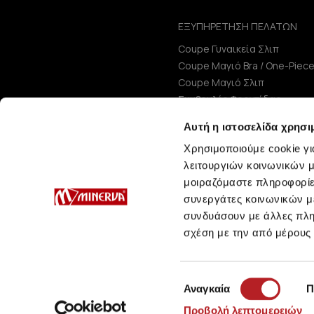
ΕΞΥΠΗΡΕΤΗΣΗ ΠΕΛΑΤΩΝ
Coupe Γυναικεία Σλιπ
Coupe Μαγιό Bra / One-Piec
Coupe Μαγιό Σλιπ
Συμβουλές Φροντίδας
Μεγεθολόγιο
Αυτή η ιστοσελίδα χρησι
Χρησιμοποιούμε cookie γι
λειτουργιών κοινωνικών μ
μοιραζόμαστε πληροφορίε
συνεργάτες κοινωνικών μέ
συνδυάσουν με άλλες πληρ
σχέση με την από μέρους
Επιλογή
Αναγκαία
Π
συγκατάθεσης
Προβολή λεπτομερειών