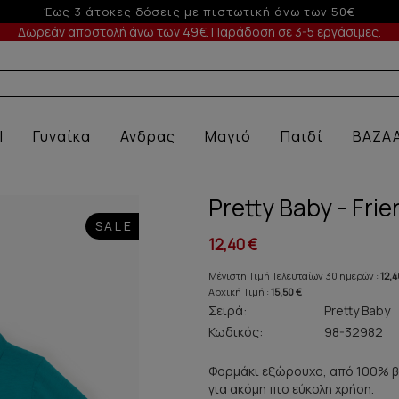
-5% σε παραγγελίες άνω των 200€ σε περίοδο εκ
Δωρεάν αποστολή άνω των 49€. Παράδοση σε 3-5 εργάσιμες.
Α ΕΣΩ
l
Γυναίκα
Ανδρας
Μαγιό
Παιδί
BAZA
Pretty Baby - Fr
SALE
12,40 €
Μέγιστη Τιμή Τελευταίων 30 ημερών :
12,4
Αρχική Τιμή :
15,50 €
Σειρά:
Pretty Baby
Κωδικός:
98-32982
Φορμάκι εξώρουχο, από 100% βα
για ακόμη πιο εύκολη χρήση.