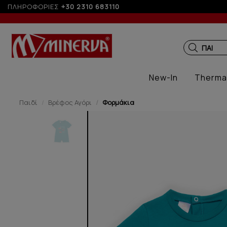
ες δόσεις με πιστωτική άνω των 50€
ΠΛΗΡΟΦΟΡΙΕΣ
+30 2310 683110
ΠΑΙΔΙΚ
New-In
Therma
Παιδί
Βρέφος Αγόρι
Φορμάκια