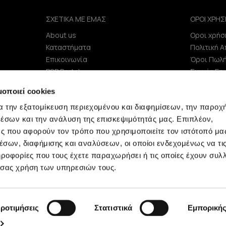
ΣΧΕΤΙΚΑ ΜΕ ΕΜΑΣ
ΟΡΟΙ ΧΡΗΣ
About us
Οροι χρήσ
e
Καταστήματα
Πολιτική 
Επικοινωνία
Όροι Πωλ
B2B Portal
Συχνές Ερ
Επενδυτές (IR)
μοποιεί cookies
ΑΝΑΚΟΙΝΩΣΕΙΣ ΧΑΑ
α την εξατομίκευση περιεχομένου και διαφημίσεων, την παροχ
Εταιρεία
έσων και την ανάλυση της επισκεψιμότητάς μας. Επιπλέον,
ς που αφορούν τον τρόπο που χρησιμοποιείτε τον ιστότοπό μα
σων, διαφήμισης και αναλύσεων, οι οποίοι ενδεχομένως να τι
οφορίες που τους έχετε παραχωρήσει ή τις οποίες έχουν συλλ
 σας χρήση των υπηρεσιών τους.
Minerva © 2009 - 2026 Minerva, All rights reserved.
ροτιμήσεις
Στατιστικά
Εμπορική
development by
netwerk.gr