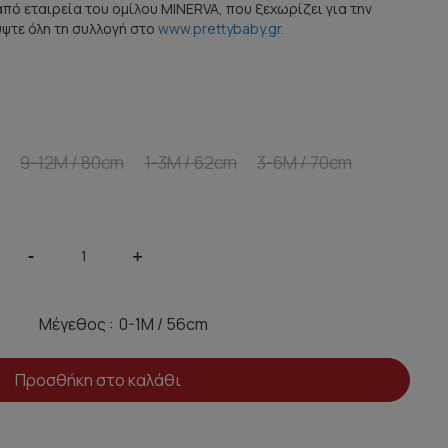
από εταιρεία του ομίλου MINERVA, που ξεχωρίζει για την
ύψτε όλη τη συλλογή στο
www.prettybaby.gr
.
9-12M / 80cm
1-3M / 62cm
3-6M / 70cm
-
+
Μέγεθος :
Προσθήκη στο καλάθι