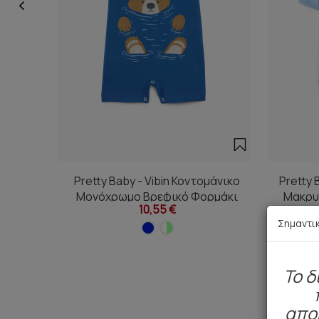
Pretty Baby - Vibin Κοντομάνικο
Pretty 
Μονόχρωμο Βρεφικό Φορμάκι
Μακρυ
10,55 €
Εξώρουχο
Σημαντι
To δ
απο