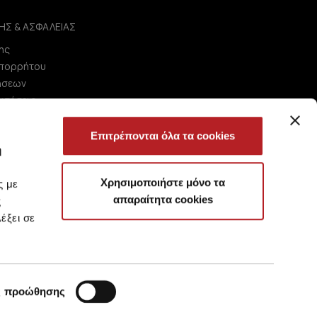
ΗΣ & ΑΣΦΑΛΕΙΑΣ
ης
Απορρήτου
ήσεων
ωτήσεις
Επιτρέπονται όλα τα cookies
ή
Χρησιμοποιήστε μόνο τα
ς με
απαραίτητα cookies
ς
έξει σε
ς προώθησης