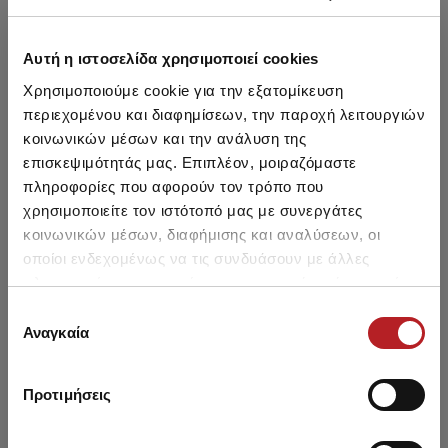
Αυτή η ιστοσελίδα χρησιμοποιεί cookies
Μπορεί να σου αρέσει επίσης
Χρησιμοποιούμε cookie για την εξατομίκευση
περιεχομένου και διαφημίσεων, την παροχή λειτουργιών
HOT OFFER
HOT OFFER
κοινωνικών μέσων και την ανάλυση της
επισκεψιμότητάς μας. Επιπλέον, μοιραζόμαστε
πληροφορίες που αφορούν τον τρόπο που
χρησιμοποιείτε τον ιστότοπό μας με συνεργάτες
κοινωνικών μέσων, διαφήμισης και αναλύσεων, οι
οποίοι ενδεχομένως να τις συνδυάσουν με άλλες
πληροφορίες που τους έχετε παραχωρήσει ή τις οποίες
έχουν συλλέξει σε σχέση με την από μέρους σας χρήση
Επιλογή
των υπηρεσιών τους.
Αναγκαία
συγκατάθεσης
Προτιμήσεις
Fimelle TENCEL™ Modal
Fimelle TENCEL™ Modal
Fi
Γυναικεία Ζιβάγκο
Γυναικεία Μακρυμάνικη
Γυ
Μακρυμάνικη Μπλούζα
Μπλούζα Ανοιχτή
30,05 €
21,00 €
-30%
29,00 €
20,30 €
-30%
2