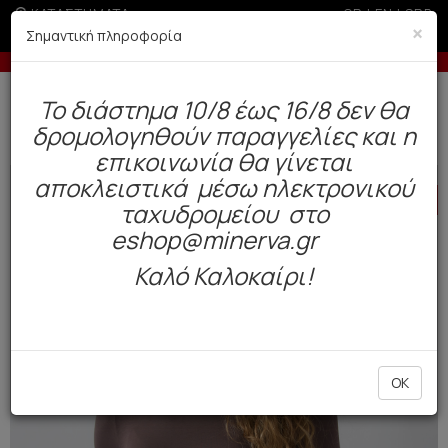
ΚΑΤΑΣΤΗΜΑΤΑ
GR
|
EN
|
SRB
×
Σημαντική πληροφορία
-10% σε παραγγελίες άνω των 200€
Δωρεάν αποστολή άνω των 49€. Παράδοση σε 3-5 εργάσιμες.
To διάστημα 10/8 έως 16/8 δεν θα
0
δρομολογηθούν παραγγελίες και η
Γυναίκα
Εσώρουχα Everyday
Φανελάκια
επικοινωνία θα γίνεται
αποκλειστικά μέσω ηλεκτρονικού
HOT
OFFER
ταχυδρομείου στο
eshop@minerva.gr
Καλό Καλοκαίρι!
OK