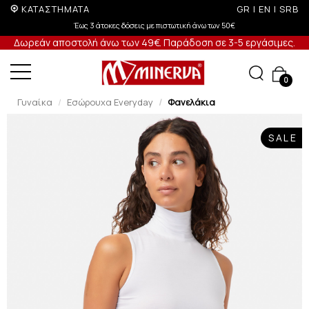
ΚΑΤΑΣΤΗΜΑΤΑ
GR
|
EN
|
SRB
Έως 3 άτοκες δόσεις με πιστωτική άνω των 50€
Δωρεάν αποστολή άνω των 49€. Παράδοση σε 3-5 εργάσιμες.
0
Γυναίκα
Εσώρουχα Everyday
Φανελάκια
SALE