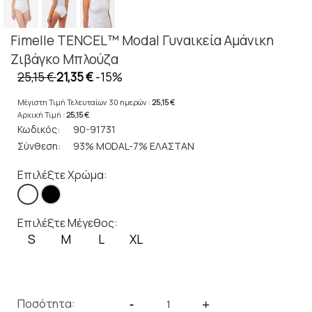
Fimelle TENCEL™ Modal Γυναικεία Αμάνικη
Ζιβάγκο Μπλούζα
25,15 €
21,35 €
-15%
Μέγιστη Τιμή Τελευταίων 30 ημερών :
25,15 €
Αρχική Τιμή :
25,15 €
Κωδικός:
90-91731
Σύνθεση:
93% MODAL-7% ΕΛΑΣΤΑΝ
Επιλέξτε Χρώμα:
Επιλέξτε Μέγεθος:
S
M
L
XL
Ποσότητα:
-
+