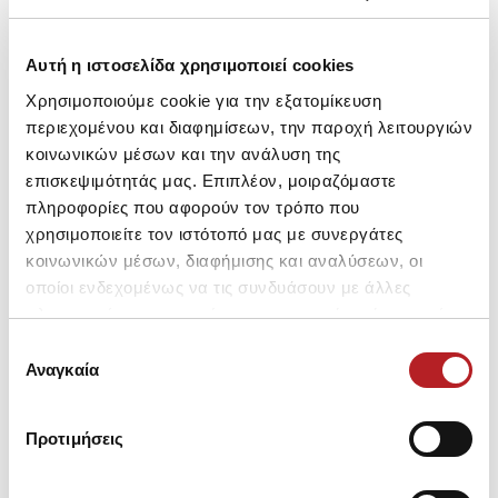
Αυτή η ιστοσελίδα χρησιμοποιεί cookies
Μπορεί να σου αρέσει επίσης
Χρησιμοποιούμε cookie για την εξατομίκευση
περιεχομένου και διαφημίσεων, την παροχή λειτουργιών
SALE
HOT OFFER
κοινωνικών μέσων και την ανάλυση της
επισκεψιμότητάς μας. Επιπλέον, μοιραζόμαστε
πληροφορίες που αφορούν τον τρόπο που
χρησιμοποιείτε τον ιστότοπό μας με συνεργάτες
κοινωνικών μέσων, διαφήμισης και αναλύσεων, οι
οποίοι ενδεχομένως να τις συνδυάσουν με άλλες
πληροφορίες που τους έχετε παραχωρήσει ή τις οποίες
έχουν συλλέξει σε σχέση με την από μέρους σας χρήση
Επιλογή
των υπηρεσιών τους.
Αναγκαία
συγκατάθεσης
Προτιμήσεις
Fimelle TENCEL™ Modal
Fimelle TENCEL™ Modal
Fi
Γυναικεία Ζιβάγκο
Γυναικεία Ζιβάγκο
Μακ
Μακρυμάνικη Μπλούζα
Μακρυμάνικη Μπλούζα
σ
31,55 €
26,80 €
-15%
30,05 €
21,00 €
-30%
2