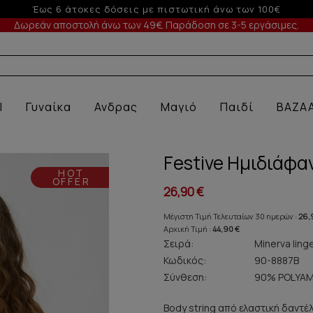
-10% σε παραγγελίες άνω των 200€
Δωρεάν αποστολή άνω των 49€. Παράδοση σε 3-5 εργάσιμες.
Α ΕΣΩΡΟΥ
l
Γυναίκα
Ανδρας
Μαγιό
Παιδί
BAZA
Festive Ημιδιάφα
HOT
OFFER
26,90 €
Μέγιστη Τιμή Τελευταίων 30 ημερών :
26,
Αρχική Τιμή :
44,90 €
Σειρά:
Minerva ling
Κωδικός:
90-8887B
Σύνθεση:
90% POLYAM
Body string από ελαστική δαντέ