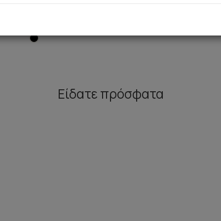
ive Ημιδιάφανο Κορμάκι
26,90 €
Είδατε πρόσφατα