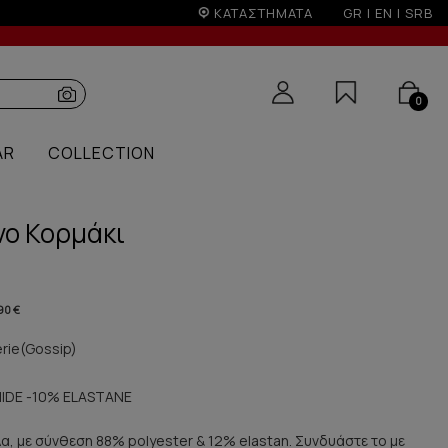
ΚΑΤΑΣΤΗΜΑΤΑ
GR
|
EN
|
SRB
0
AR
COLLECTION
νο Κορμάκι
90 €
erie(Gossip)
IDE -10% ELASTANE
λα, με σύνθεση 88% polyester & 12% elastan. Συνδυάστε το με