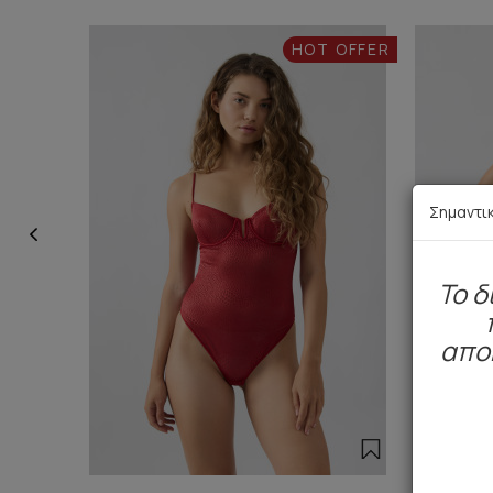
HOT OFFER
Σημαντι
To δ
απο