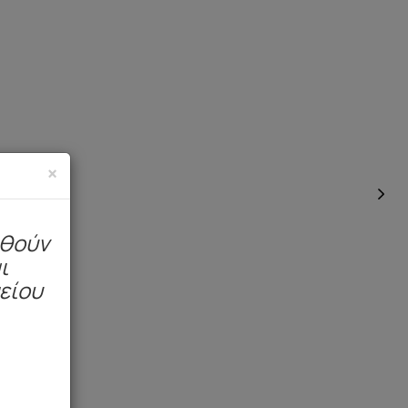
×
ηθούν
ι
μείου