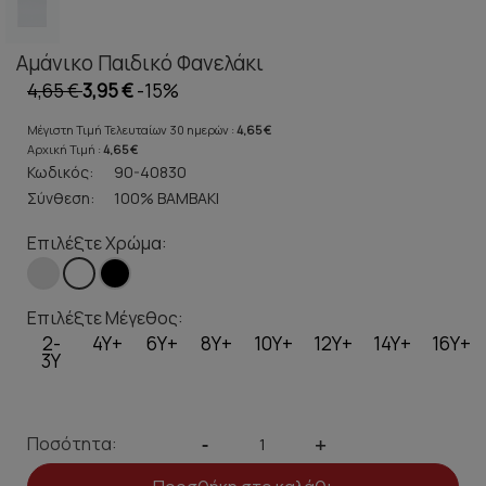
Αμάνικο Παιδικό Φανελάκι
4,65 €
3,95 €
-15%
Μέγιστη Τιμή Τελευταίων 30 ημερών :
4,65 €
Αρχική Τιμή :
4,65 €
Κωδικός:
90-40830
Σύνθεση:
100% ΒΑΜΒΑΚΙ
Επιλέξτε Χρώμα:
Επιλέξτε Μέγεθος:
2-
4Y+
6Y+
8Y+
10Y+
12Y+
14Y+
16Y+
3Y
Ποσότητα:
-
+