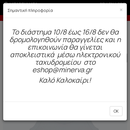
ΚΑΤΑΣΤΗΜΑΤΑ
GR
|
EN
|
SRB
×
Σημαντική πληροφορία
ς 6 άτοκες δόσεις με πιστωτική άνω των 100€
Δωρεάν αποστολή άνω των 49€. Παράδοση σε 3-5 εργάσιμες.
To διάστημα 10/8 έως 16/8 δεν θα
0
δρομολογηθούν παραγγελίες και η
Παιδί
Αγόρι
Φανελάκια
επικοινωνία θα γίνεται
αποκλειστικά μέσω ηλεκτρονικού
SALE
ταχυδρομείου στο
eshop@minerva.gr
Καλό Καλοκαίρι!
OK